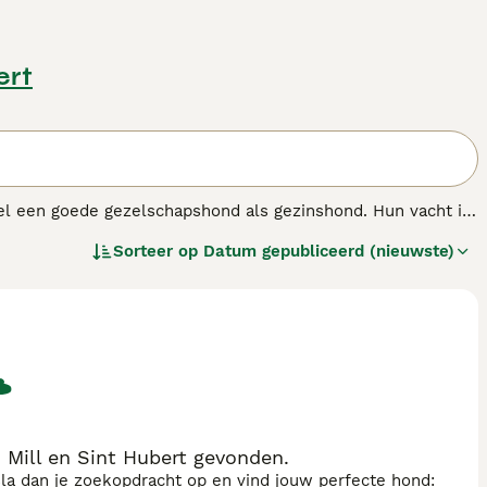
ert
wel een goede gezelschapshond als gezinshond. Hun vacht is
ies zijn kleine honden met korte poten en veel lange
Sorteer op
Datum gepubliceerd (nieuwste)
 Mill en Sint Hubert gevonden.
sla dan je zoekopdracht op en vind jouw perfecte hond: