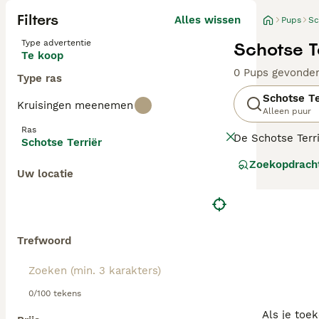
Filters
Alles wissen
Pups
Sc
Type advertentie
Schotse T
Te koop
0 Pups gevonde
Type ras
Schotse Te
Kruisingen meenemen
Alleen puur
Ras
De Schotse Terr
Schotse Terriër
meestal zwart, 
Zoekopdrach
haren rond de s
Uw locatie
Lees onze
Schot
Trefwoord
0/100 tekens
Als je toe