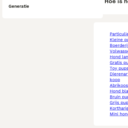
Hoe is h
Generatie
particul
kleine 
boerder
volwas
hond la
gratis p
toy pup
dierenarts pups te
koop
abrikoo
hond b
bruin p
grijs pu
korthar
mini ho