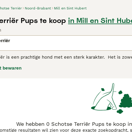
hotse Terriër
Noord-Brabant
Mill en Sint Hubert
erriër Pups te koop
in Mill en Sint Hub
n
rriër
iër is een prachtige hond met een sterk karakter. Het is zo
maar ze worden ook wel gestroomd en 'wheaten' gezien. Scott
t bewaren
nuit en op de poten. Ze worden vaak Aberdeenies genoemd.
se Terriër adviespagina
voor informatie over dit hondenras.
We hebben 0 Schotse Terriër Pups te koop in
komstige resultaten wil zien voor deze exacte zoekopdracht, 