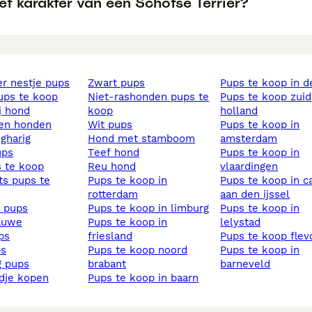
et karakter van een Schotse Terriër?
ier nestje pups
zwart pups
pups te koop in d
pups te koop
niet-rashonden pups te
pups te koop zuid
ij hond
koop
holland
sen honden
wit pups
pups te koop in
ngharig
hond met stamboom
amsterdam
ups
teef hond
pups te koop in
s te koop
reu hond
vlaardingen
pups te koop in
pups te koop in capelle
rotterdam
aan den ijssel
s pups
pups te koop in limburg
pups te koop in
lauwe
pups te koop in
lelystad
ups
friesland
pups te koop fle
ps
pups te koop noord
pups te koop in
ig pups
brabant
barneveld
ndje kopen
pups te koop in baarn