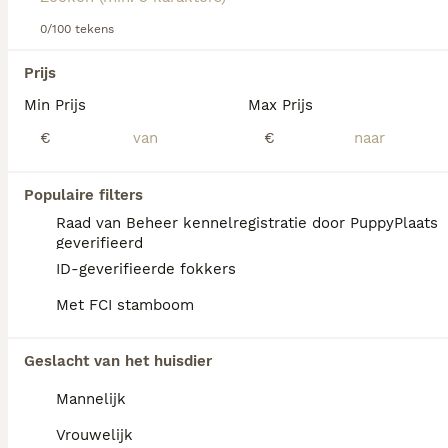
over dit hondenras.
0/100 tekens
We hebben 0 Schotse Terriër Pups te koop in
Oldambt gevonden.
Prijs
Als je toekomstige resultaten wil zien voor deze 
Min Prijs
Max Prijs
exacte zoekopdracht, sla dan je zoekopdracht op en 
vind jouw perfecte hond:
€
€
Zoekopdracht bewaren
Populaire filters
Raad van Beheer kennelregistratie door PuppyPlaats
FAQ's
geverifieerd
ID-geverifieerde fokkers
Met FCI stamboom
Wat kost een Schotse
Terriër?
Geslacht van het huisdier
Een Schotse Terriër pup vraagt een
Mannelijk
aanzienlijke investering die varieert
afhankelijk van de fokker.
Vrouwelijk