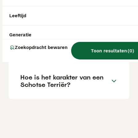
Blaffen Schotse terriërs
Leeftijd
veel?
Generatie
Zijn Schotse terriërs
Zoekopdracht bewaren
Toon resultaten
(
0
)
knuffelbaar?
Hoe is het karakter van een
Schotse Terriër?