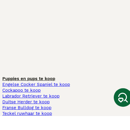
Puppies en pups te koop
Engelse Cocker Spaniel te koop
Cockapoo te koop
Labrador Retriever te koop
Duitse Herder te koop
Franse Bulldog te koop
Teckel ruwhaar te koop
Cavapoo te koop