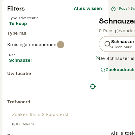
Filters
Alles wissen
Pups
Sc
Type advertentie
Schnauzer
Te koop
0 Pups gevonde
Type ras
Schnauzer
Kruisingen meenemen
Alleen puur
Ras
De Schnauzer is
Schnauzer
gezelschaps- en
Zoekopdrach
Uw locatie
Lees onze
Schna
Trefwoord
0/100 tekens
Als je toe