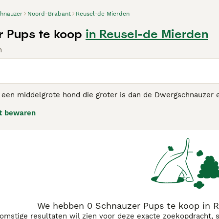
hnauzer
Noord-Brabant
Reusel-de Mierden
 Pups te koop
in Reusel-de Mierden
n
 een middelgrote hond die groter is dan de Dwergschnauzer e
 gezinshonden. De Schnauzer is een charmante hond met een g
t bewaren
uzer adviespagina
voor informatie over dit hondenras.
We hebben 0 Schnauzer Pups te koop in R
komstige resultaten wil zien voor deze exacte zoekopdracht, 