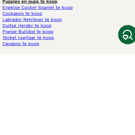
Puppies en pups te koop
Engelse Cocker Spaniel te koop
Cockapoo te koop
Labrador Retriever te koop
Duitse Herder te koop
Franse Bulldog te koop
Teckel ruwhaar te koop
Cavapoo te koop
Andere populaire pagina's
Honden te koop in Amsterdam
Pups te koop Limburg​
Pups te koop Friesland​
Honden te koop in Gelderland
Honden te koop in Den Haag
Honden te koop in Enschede
Adopteer hond in Nederland
Informatie
Over ons
Privacybeleid