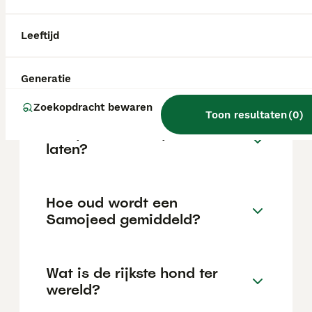
locatie.
Leeftijd
Wat zijn de nadelen van het
hebben van een Samojeed?
Generatie
Zoekopdracht bewaren
Toon resultaten
(
0
)
Kan je een Samojeed alleen
laten?
Hoe oud wordt een
Samojeed gemiddeld?
Wat is de rijkste hond ter
wereld?