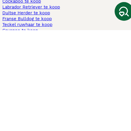
Cockapoo te koop
Labrador Retriever te koop
Duitse Herder te koop
Franse Bulldog te koop
Teckel ruwhaar te koop
Cavapoo te koop
Andere populaire pagina's
Honden te koop in Amsterdam
Pups te koop Limburg​
Pups te koop Friesland​
Honden te koop in Gelderland
Honden te koop in Den Haag
Honden te koop in Enschede
Adopteer hond in Nederland
Informatie
Over ons
Privacybeleid
Support
Pers