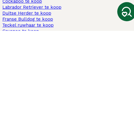
Cockapoo te koop
Labrador Retriever te koop
Duitse Herder te koop
Franse Bulldog te koop
Teckel ruwhaar te koop
Cavapoo te koop
Andere populaire pagina's
Honden te koop in Amsterdam
Pups te koop Limburg​
Pups te koop Friesland​
Honden te koop in Gelderland
Honden te koop in Den Haag
Honden te koop in Enschede
Adopteer hond in Nederland
Informatie
Over ons
Privacybeleid
Support
Pers