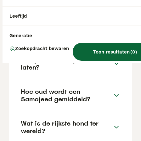
locatie.
Leeftijd
Wat zijn de nadelen van het
hebben van een Samojeed?
Generatie
Zoekopdracht bewaren
Toon resultaten
(
0
)
Kan je een Samojeed alleen
laten?
Hoe oud wordt een
Samojeed gemiddeld?
Wat is de rijkste hond ter
wereld?