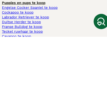
Puppies en pups te koop
Engelse Cocker Spaniel te koop
Cockapoo te koop
Labrador Retriever te koop
Duitse Herder te koop
Franse Bulldog te koop
Teckel ruwhaar te koop
Cavapoo te koop
Andere populaire pagina's
Honden te koop in Amsterdam
Pups te koop Limburg​
Pups te koop Friesland​
Honden te koop in Gelderland
Honden te koop in Den Haag
Honden te koop in Enschede
Adopteer hond in Nederland
Informatie
Over ons
Privacybeleid