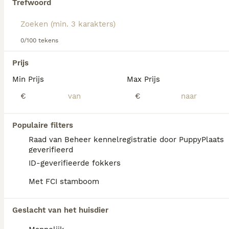
Trefwoord
Lees onze
Rhodesian Ridgeback adviespagina
voor
informatie over dit hondenras.
We hebben 0 Rhodesian Ridgeback Pups te
0/100 tekens
koop in Venlo gevonden.
Als je toekomstige resultaten wil zien voor deze 
Prijs
exacte zoekopdracht, sla dan je zoekopdracht op en 
vind jouw perfecte hond:
Min Prijs
Max Prijs
€
€
Zoekopdracht bewaren
Populaire filters
FAQ's
Raad van Beheer kennelregistratie door PuppyPlaats
geverifieerd
ID-geverifieerde fokkers
Wat kost een Rhodesian
Met FCI stamboom
Ridgeback?
De gemiddelde prijs voor een Rhodesian
Geslacht van het huisdier
Ridgeback pup in Nederland ligt rond de