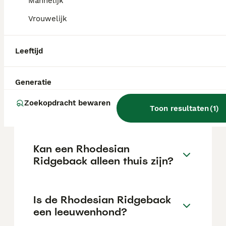
Mannelijk
Vrouwelijk
Is de Rhodesian Ridgeback
moeilijk om te houden?
Leeftijd
Generatie
Wat is de gemiddelde
levensverwachting van een
Zoekopdracht bewaren
Rhodesian Ridgeback?
Toon resultaten
(
1
)
Kan een Rhodesian
Ridgeback alleen thuis zijn?
Is de Rhodesian Ridgeback
een leeuwenhond?