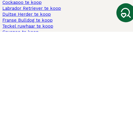
Cockapoo te koop
Labrador Retriever te koop
Duitse Herder te koop
Franse Bulldog te koop
Teckel ruwhaar te koop
Cavapoo te koop
Andere populaire pagina's
Honden te koop in Amsterdam
Pups te koop Limburg​
Pups te koop Friesland​
Honden te koop in Gelderland
Honden te koop in Den Haag
Honden te koop in Enschede
Adopteer hond in Nederland
Informatie
Over ons
Privacybeleid
Support
Pers