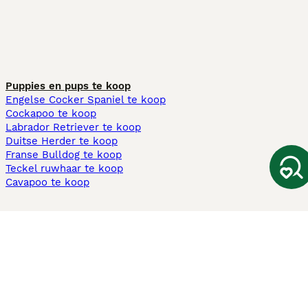
Puppies en pups te koop
Engelse Cocker Spaniel te koop
Cockapoo te koop
Labrador Retriever te koop
Duitse Herder te koop
Franse Bulldog te koop
Teckel ruwhaar te koop
Cavapoo te koop
Andere populaire pagina's
Honden te koop in Amsterdam
Pups te koop Limburg​
Pups te koop Friesland​
Honden te koop in Gelderland
Honden te koop in Den Haag
Honden te koop in Enschede