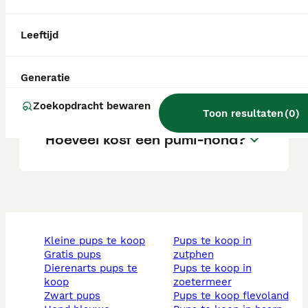
Zijn pumi-honden zeldzaam?
Leeftijd
Generatie
Wat is een Pumi hond?
Zoekopdracht bewaren
Toon resultaten
(
0
)
Hoeveel kost een pumi-hond?
kleine pups te koop
pups te koop in
gratis pups
zutphen
dierenarts pups te
pups te koop in
koop
zoetermeer
zwart pups
pups te koop flevoland