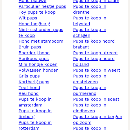
hond blauwe
pups te koop in baarn
particulier nestje pups
pups te koop in
toy pups te koop
drenthe
wit pups
pups te koop in
hond langharig
lelystad
niet-rashonden pups
pups te koop in
te koop
schagen
hond met stamboom
pups te koop noord
bruin pups
brabant
boerderij hond
pups te koop utrecht
abrikoos pups
pups te koop noord
mini hondje kopen
holland
volwassen honden
pups te koop in weert
grijs pups
pups te koop in
kortharig pups
amstelveen
teef hond
pups te koop in
reu hond
purmerend
pups te koop in
pups te koop in soest
amsterdam
pups te koop in
pups te koop in
eindhoven
limburg
pups te koop in bergen
pups te koop in
op zoom
rotterdam
pups te koop in