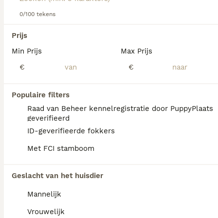
0/100 tekens
We hebben 0 Pumi Pups te koop in Goeree-
Overflakkee gevonden.
Prijs
Als je toekomstige resultaten wil zien voor deze 
Min Prijs
Max Prijs
exacte zoekopdracht, sla dan je zoekopdracht op en 
vind jouw perfecte hond:
€
€
Zoekopdracht bewaren
Populaire filters
Raad van Beheer kennelregistratie door PuppyPlaats
FAQ's
geverifieerd
ID-geverifieerde fokkers
Met FCI stamboom
Wat is de gemiddelde prijs
van een Pumi puppy?
Geslacht van het huisdier
Een Pumi pup vraagt een aanzienlijke
Mannelijk
investering die varieert afhankelijk van de
fokker.
Vrouwelijk