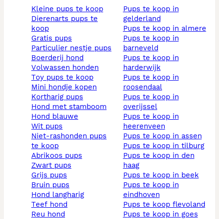
kleine pups te koop
pups te koop in
dierenarts pups te
gelderland
koop
pups te koop in almere
gratis pups
pups te koop in
particulier nestje pups
barneveld
boerderij hond
pups te koop in
volwassen honden
harderwijk
toy pups te koop
pups te koop in
mini hondje kopen
roosendaal
kortharig pups
pups te koop in
hond met stamboom
overijssel
hond blauwe
pups te koop in
wit pups
heerenveen
niet-rashonden pups
pups te koop in assen
te koop
pups te koop in tilburg
abrikoos pups
pups te koop in den
zwart pups
haag
grijs pups
pups te koop in beek
bruin pups
pups te koop in
hond langharig
eindhoven
teef hond
pups te koop flevoland
reu hond
pups te koop in goes