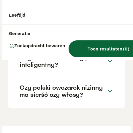
Polen vraagt doorgaans een aanzienlijke
investering.
Leeftijd
Jaki jest charakter polskiego
owczarka nizinnego?
Generatie
Zoekopdracht bewaren
Toon resultaten
(
0
)
Czy owczarek nizinny jest
inteligentny?
Czy polski owczarek nizinny
ma sierść czy włosy?