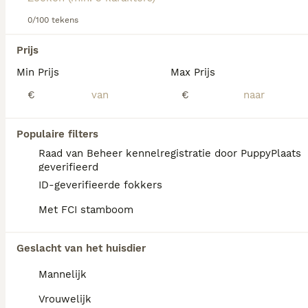
0/100 tekens
We hebben 0 Polski Owczarek Nizinny Pups
Prijs
te koop in Mill en Sint Hubert gevonden.
Min Prijs
Max Prijs
Als je toekomstige resultaten wil zien voor deze 
exacte zoekopdracht, sla dan je zoekopdracht op en 
€
€
vind jouw perfecte hond:
Zoekopdracht bewaren
Populaire filters
Raad van Beheer kennelregistratie door PuppyPlaats
geverifieerd
FAQ's
ID-geverifieerde fokkers
Met FCI stamboom
Ile kosztuje owczarek polski
Geslacht van het huisdier
nizinny?
Mannelijk
De aanschaf van een Polski Owczarek
Nizinny pup bij een geregistreerde fokker in
Vrouwelijk