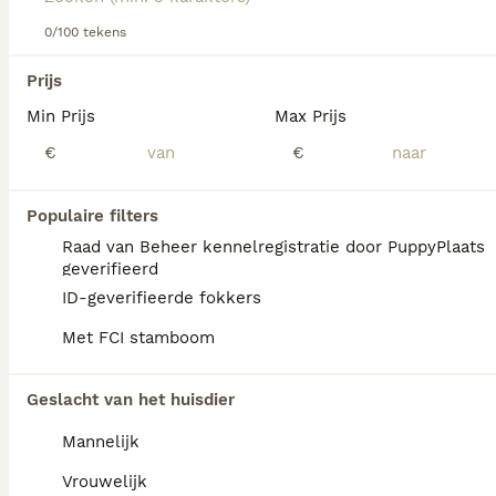
0/100 tekens
We hebben 0 Pointer Pups te koop in
Oldambt gevonden.
Prijs
Als je toekomstige resultaten wil zien voor deze 
Min Prijs
Max Prijs
exacte zoekopdracht, sla dan je zoekopdracht op en 
vind jouw perfecte hond:
€
€
Zoekopdracht bewaren
Populaire filters
Raad van Beheer kennelregistratie door PuppyPlaats
FAQ's
geverifieerd
ID-geverifieerde fokkers
Met FCI stamboom
Hoeveel kost een Pointer?
De gemiddelde prijs voor een Pointer pup in
Geslacht van het huisdier
Nederland ligt rond de €550 maar dit kan
Mannelijk
variëren afhankelijk van factoren zoals de
stamboom, de reputatie van de fokker en de
Vrouwelijk
locatie.