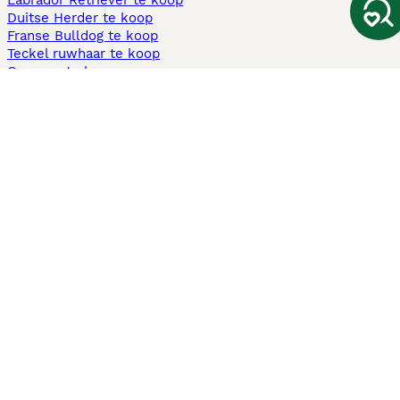
Labrador Retriever te koop
Duitse Herder te koop
Franse Bulldog te koop
Teckel ruwhaar te koop
Cavapoo te koop
Andere populaire pagina's
Honden te koop in Amsterdam
Pups te koop Limburg​
Pups te koop Friesland​
Honden te koop in Gelderland
Honden te koop in Den Haag
Honden te koop in Enschede
Adopteer hond in Nederland
Informatie
Over ons
Privacybeleid
Support
Pers
Voorwaarden
Pups verkopen