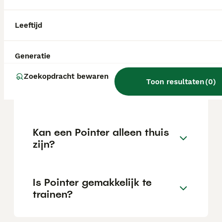
Leeftijd
Wat is het karakter van een
Pointer?
Generatie
Zoekopdracht bewaren
Hoeveel jaar leeft een
Toon resultaten
(
0
)
Pointer?
Kan een Pointer alleen thuis
zijn?
Is Pointer gemakkelijk te
trainen?