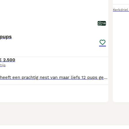
Kerkdriel
14
 pups
€ 2.500
rijs
Onze lieve Soof heeft een prachtig nest van maar liefs 12 pups gekregen. ze zijn 100% poedel en volledig goedgekeurd met rontgen ecvo en een volledig goedgekeurd dna profiel. nu hebben ze niet alleen de mooiste kleurtjes , maar zijn deze pups ook de 4e generatie uit afgestudeerde hulphonden. Uit deze prachtige bewezen lijnen zijn nog enkele reutjes beschikbaar. Dus bent u op zoek naar een volwaardig gezinslid uit een zorgvuldig verandwoord gefokt nestje . u wilt echt een maatje voor het leven.. neem dan graag contact met ons op. we beandwoorden graag al u vragen. de koffie staat klaar