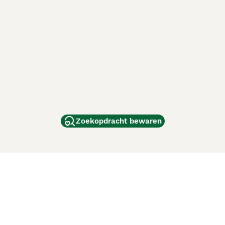
Zoekopdracht bewaren
dam
and
ag
de