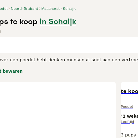
edel
Noord-Brabant
Maashorst
Schaijk
ps te koop
in Schaijk
n
ver een poedel hebt denken mensen al snel aan een vertroetel
nte hondenrassen en is het een uitstekende multifunctionele 
t bewaren
in verschillende maten: Toy, Dwerg, Middenslag en Groot.
l adviespagina
voor informatie over dit hondenras.
te ko
Poedel
12 wek
Leeftijd