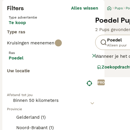
Filters
Alles wissen
Pups
Po
Type advertentie
Poedel Pu
Te koop
2 Pups gevonde
Type ras
Poedel
Kruisingen meenemen
Alleen puur
Ras
Wanneer je het o
Poedel
meest intellige
Zoekopdrach
Uw locatie
De poedel is er 
PRO
Lees onze
Poede
Afstand tot jou
Provincie
Gelderland (1)
Noord-Brabant (1)