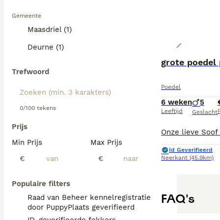
Gemeente
Maasdriel (1)
Deurne (1)
grote poedel
Trefwoord
Poedel
6 weken
5
0/100 tekens
Leeftijd
P
Geslacht
Prijs
Min Prijs
Max Prijs
Id Geverifieerd
€
€
Neerkant
(45.9km)
Populaire filters
FAQ's
Raad van Beheer kennelregistratie
door PuppyPlaats geverifieerd