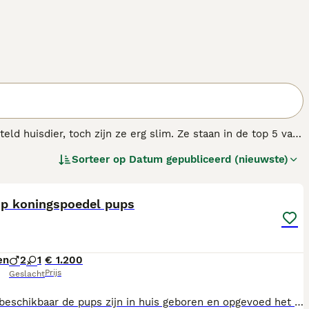
d huisdier, toch zijn ze erg slim. Ze staan in de top 5 van
hond die uitblinkt in vele hondensporten.
Sorteer op
Datum gepubliceerd (nieuwste)
6
op koningspoedel pups
en
2
1
€ 1.200
Prijs
Geslacht
3 pups beschikbaar de pups zijn in huis geboren en opgevoed het zijn mooie vrije hondjes en bijna zindelijk er is een hond uit de bloed lijn van mijn hond is een hulphond de pups hebben hun 2de enting al gehad