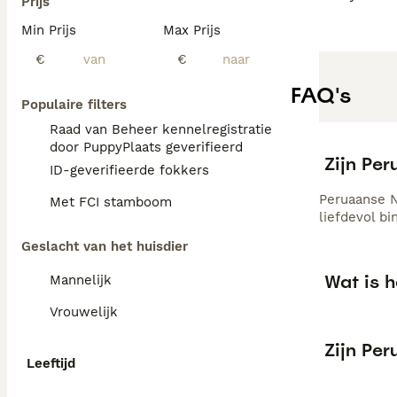
Prijs
Min Prijs
Max Prijs
€
€
FAQ's
Populaire filters
Raad van Beheer kennelregistratie
door PuppyPlaats geverifieerd
Zijn Pe
ID-geverifieerde fokkers
Peruaanse N
Met FCI stamboom
liefdevol b
Geslacht van het huisdier
Wat is 
Mannelijk
Vrouwelijk
Zijn Pe
Leeftijd