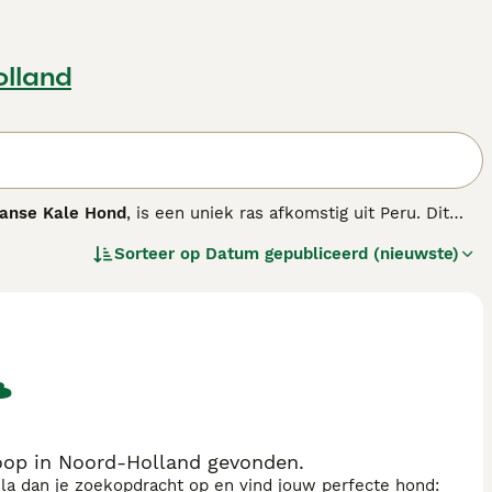
olland
aanse Kale Hond
, is een uniek ras afkomstig uit Peru. Dit
lichaam met een huid die varieert van zwart tot
Sorteer op
Datum gepubliceerd (nieuwste)
t voor zonnebrand en kou. Daarom is het belangrijk om hun
ken. Qua karakter is de Peruaanse Naakthond aanhankelijk
mden. Door goede socialisatie is hij geschikt voor
een gezelschapshond in een warm klimaat en bereid zijn de
ras zijn onder andere "peruaanse naakthond pup",
op in Noord-Holland gevonden.
sla dan je zoekopdracht op en vind jouw perfecte hond: