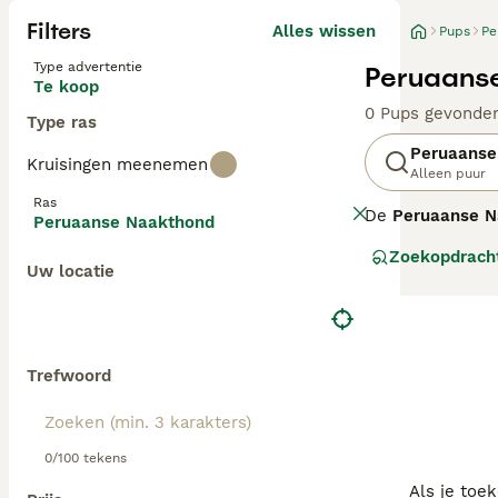
Filters
Alles wissen
Pups
Pe
Type advertentie
Peruaanse
Te koop
0 Pups gevonde
Type ras
Peruaanse
Kruisingen meenemen
Alleen puur
Ras
De
Peruaanse N
Peruaanse Naakthond
oude ras, erkend
Zoekopdrach
koperkleurig. D
Uw locatie
huid te bescher
en trouw aan zi
gezinnen met kin
speciale huidve
"peruaanse naak
Trefwoord
0/100 tekens
Als je toe