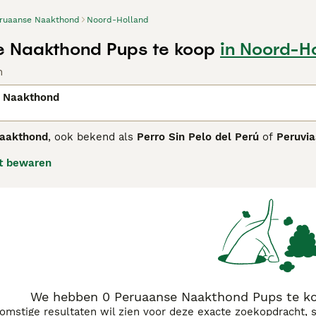
ruaanse Naakthond
Noord-Holland
 Naakthond Pups te koop
in Noord-H
n
 Naakthond
aakthond
, ook bekend als
Perro Sin Pelo del Perú
of
Peruvi
 als nationaal cultureel erfgoed, heeft een slank en elegant 
t bewaren
e meeste exemplaren zijn vachtloos, wat hen kwetsbaar maak
men met zonnecrème en ze bij koud weer een jas aan te trek
jn gezin, maar ook waaks en soms gereserveerd tegenover vree
deren. Dit ras is ideaal voor mensen die op zoek zijn naar 
rzorging op zich te nemen. Populaire zoektermen rondom dit 
thond mini" en "peruaanse naakthond fokker".
We hebben 0 Peruaanse Naakthond Pups te ko
komstige resultaten wil zien voor deze exacte zoekopdracht, 