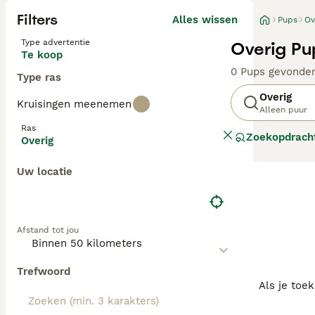
Filters
Alles wissen
Pups
Ov
Type advertentie
Overig Pu
Te koop
0 Pups gevonde
Type ras
Overig
Kruisingen meenemen
Alleen puur
Ras
Zoekopdrach
Overig
Uw locatie
Afstand tot jou
Trefwoord
Als je toe