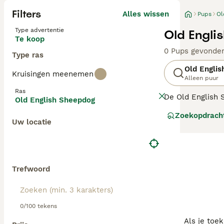
Filters
Alles wissen
Pups
Ol
Type advertentie
Old Engli
Te koop
0 Pups gevonde
Type ras
Old Engli
Kruisingen meenemen
Alleen puur
Ras
De Old English 
Old English Sheepdog
charmante honde
Zoekopdrach
loyaal, vriendeli
Uw locatie
Lees onze
Old E
Trefwoord
0/100 tekens
Als je toe