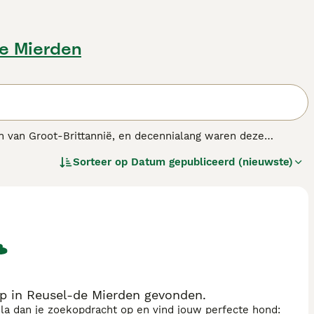
de Mierden
n van Groot-Brittannië, en decennialang waren deze
chaps- als gezinshonden, en met een goede reden. Ze zijn
Sorteer op
Datum gepubliceerd (nieuwste)
nras.
p in Reusel-de Mierden gevonden.
sla dan je zoekopdracht op en vind jouw perfecte hond: