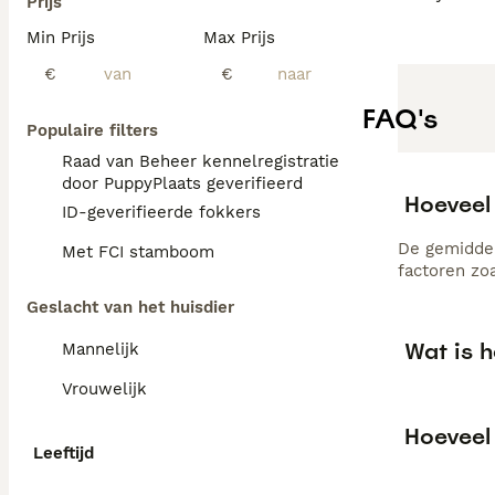
Prijs
Min Prijs
Max Prijs
€
€
FAQ's
Populaire filters
Raad van Beheer kennelregistratie
door PuppyPlaats geverifieerd
Hoeveel 
ID-geverifieerde fokkers
De gemiddel
Met FCI stamboom
factoren zo
Geslacht van het huisdier
Wat is h
Mannelijk
Vrouwelijk
Hoeveel 
Leeftijd