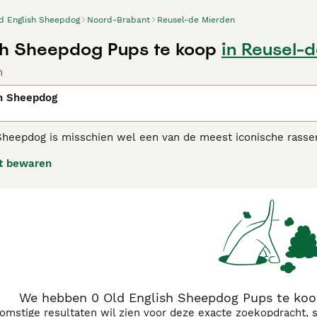
d English Sheepdog
Noord-Brabant
Reusel-de Mierden
sh Sheepdog Pups te koop
in Reusel-
n
sh Sheepdog
Sheepdog is misschien wel een van de meest iconische rasse
n over de hele wereld een populaire keuze als zowel gezels
t bewaren
jk en aanhankelijk.
nglish Sheepdog adviespagina
voor informatie over dit honde
We hebben 0 Old English Sheepdog Pups te koo
komstige resultaten wil zien voor deze exacte zoekopdracht, 