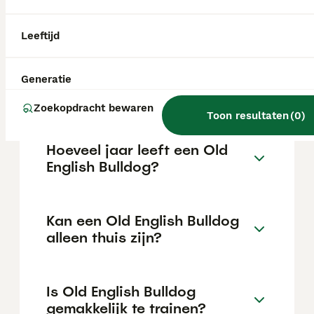
maar dit kan variëren afhankelijk van
factoren zoals de stamboom, de reputatie
van de fokker en de locatie.
Leeftijd
Wat is het karakter van een
Generatie
Old English Bulldog?
Zoekopdracht bewaren
Toon resultaten
(
0
)
Hoeveel jaar leeft een Old
English Bulldog?
Kan een Old English Bulldog
alleen thuis zijn?
Is Old English Bulldog
gemakkelijk te trainen?