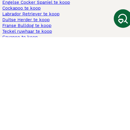
Engelse Cocker Spaniel te koop
Cockapoo te koop
Labrador Retriever te koop
Duitse Herder te koop
Franse Bulldog te koop
Teckel ruwhaar te koop
Cavapoo te koop
Andere populaire pagina's
Honden te koop in Amsterdam
Pups te koop Limburg​
Pups te koop Friesland​
Honden te koop in Gelderland
Honden te koop in Den Haag
Honden te koop in Enschede
Adopteer hond in Nederland
Informatie
Over ons
Privacybeleid
Support