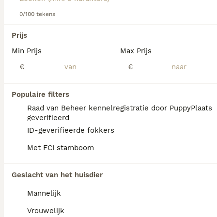
informatie over dit hondenras.
0/100 tekens
We hebben 0 Old English Sheepdog Pups te
Prijs
koop in Mill en Sint Hubert gevonden.
Min Prijs
Max Prijs
Als je toekomstige resultaten wil zien voor deze 
exacte zoekopdracht, sla dan je zoekopdracht op en 
€
€
vind jouw perfecte hond:
Zoekopdracht bewaren
Populaire filters
Raad van Beheer kennelregistratie door PuppyPlaats
geverifieerd
FAQ's
ID-geverifieerde fokkers
Met FCI stamboom
Hoeveel kost een Old English
Geslacht van het huisdier
Bulldog?
Mannelijk
De gemiddelde prijs voor een Old English
Bulldog pup in Nederland ligt rond de €1182
Vrouwelijk