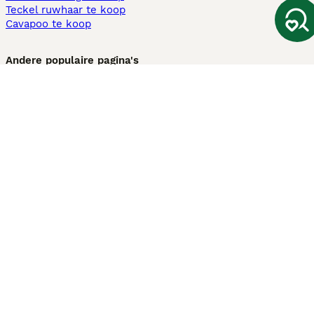
Teckel ruwhaar te koop
Cavapoo te koop
Andere populaire pagina's
Honden te koop in Amsterdam
Pups te koop Limburg​
Pups te koop Friesland​
Honden te koop in Gelderland
Honden te koop in Den Haag
Honden te koop in Enschede
Adopteer hond in Nederland
Informatie
Over ons
Privacybeleid
Support
Pers
Voorwaarden
Pups verkopen
Honden test