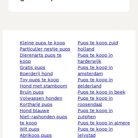
kleine pups te koop
pups te koop zuid
particulier nestje pups
holland
dierenarts pups te
pups te koop in
koop
harderwijk
gratis pups
pups te koop in
boerderij hond
amsterdam
toy pups te koop
pups te koop in
hond met stamboom
gelderland
bruin pups
pups te koop in beek
volwassen honden
pups te koop in
kortharig pups
roosendaal
hond blauwe
pups te koop in
niet-rashonden pups
zutphen
te koop
pups te koop in almere
wit pups
pups te koop in
abrikoos pups
lelystad