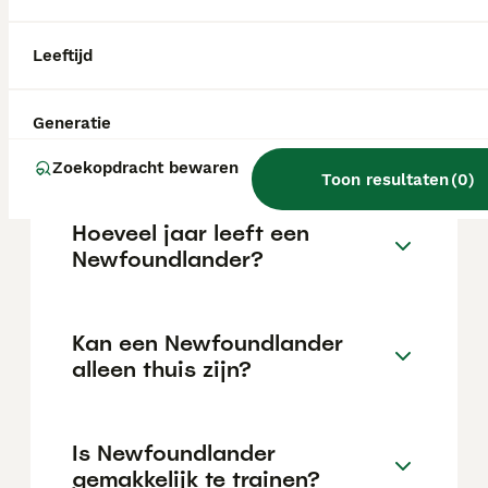
de €1195 maar dit kan variëren afhankelijk
van factoren zoals de stamboom, de
reputatie van de fokker en de locatie.
Leeftijd
Wat is het karakter van een
Generatie
Newfoundlander?
Zoekopdracht bewaren
Toon resultaten
(
0
)
Hoeveel jaar leeft een
Newfoundlander?
Kan een Newfoundlander
alleen thuis zijn?
Is Newfoundlander
gemakkelijk te trainen?