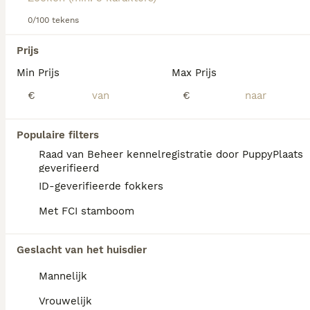
Newfoundlander erg goed met kinderen is.
0/100 tekens
Lees onze
Newfoundlander adviespagina
voor informatie
We hebben 0 Newfoundlander Pups te koop
over dit hondenras.
Prijs
in Tytsjerksteradiel gevonden.
Min Prijs
Max Prijs
Als je toekomstige resultaten wil zien voor deze 
exacte zoekopdracht, sla dan je zoekopdracht op en 
€
€
vind jouw perfecte hond:
Zoekopdracht bewaren
Populaire filters
Raad van Beheer kennelregistratie door PuppyPlaats
geverifieerd
FAQ's
ID-geverifieerde fokkers
Met FCI stamboom
Hoeveel kost een
Geslacht van het huisdier
Newfoundlander?
Mannelijk
De gemiddelde prijs voor een
Newfoundlander pup in Nederland ligt rond
Vrouwelijk