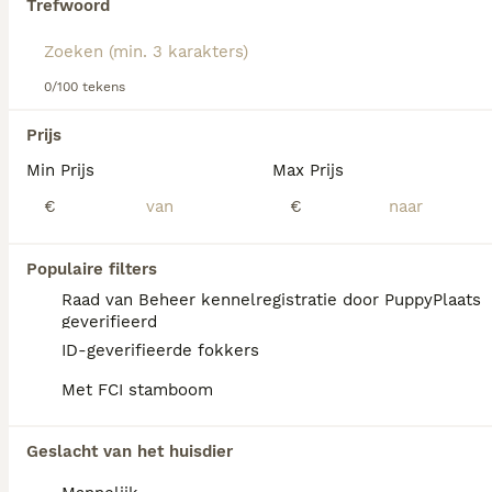
Trefwoord
hondenras.
We hebben 0 Morkie Pups te koop in Sint
Hubert gevonden.
0/100 tekens
Als je toekomstige resultaten wil zien voor deze 
exacte zoekopdracht, sla dan je zoekopdracht op en 
Prijs
vind jouw perfecte hond:
Min Prijs
Max Prijs
Zoekopdracht bewaren
€
€
FAQ's
Populaire filters
Raad van Beheer kennelregistratie door PuppyPlaats
geverifieerd
Hoeveel kost een Morkie?
ID-geverifieerde fokkers
Met FCI stamboom
De aanschaf van een Morkie pup vraagt een
investering die varieert afhankelijk van de
fokker.
Geslacht van het huisdier