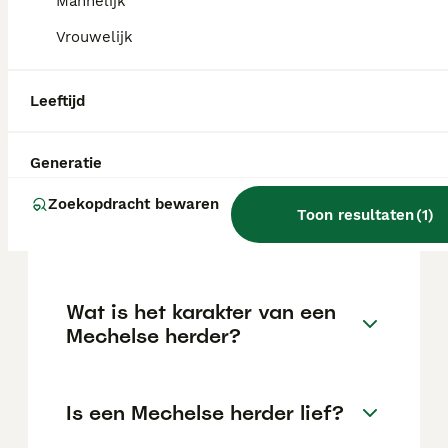
Mannelijk
FAQ's
Vrouwelijk
Wat kost een Mechelse
Leeftijd
herder pup?
De gemiddelde prijs voor een Mechelse
Generatie
Herder pup in Nederland ligt rond de €533
maar dit kan variëren afhankelijk van
Zoekopdracht bewaren
Toon resultaten
(
1
)
factoren zoals de stamboom, de reputatie
van de fokker en de locatie.
Wat is het karakter van een
Mechelse herder?
Is een Mechelse herder lief?