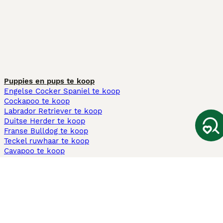
Puppies en pups te koop
Engelse Cocker Spaniel te koop
Cockapoo te koop
Labrador Retriever te koop
Duitse Herder te koop
Franse Bulldog te koop
Teckel ruwhaar te koop
Cavapoo te koop
Andere populaire pagina's
Honden te koop in Amsterdam
Pups te koop Limburg​
Pups te koop Friesland​
Honden te koop in Gelderland