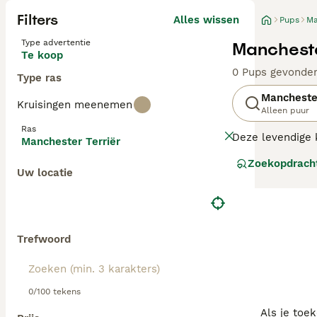
Filters
Alles wissen
Pups
Ma
Type advertentie
Mancheste
Te koop
0 Pups gevonde
Type ras
Manchester
Kruisingen meenemen
Alleen puur
Ras
Deze levendige k
Manchester Terriër
gefokt als ratt
Zoekopdrach
genieten van spe
Uw locatie
Lees onze
Manch
Trefwoord
0/100 tekens
Als je toe