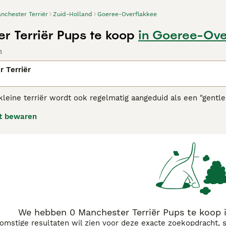
nchester Terriër
Zuid-Holland
Goeree-Overflakkee
r Terriër Pups te koop
in Goeree-Ove
n
 Terriër
leine terriër wordt ook regelmatig aangeduid als een "gentle
envangers en voor de konijnenjacht. Tegenwoordig hebben ze 
t bewaren
lletjes.
ester Terriër adviespagina
voor informatie over dit hondenra
We hebben 0 Manchester Terriër Pups te koop 
komstige resultaten wil zien voor deze exacte zoekopdracht, 