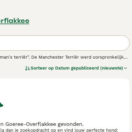
rflakkee
man's terriër". De Manchester Terriër werd oorspronkelijk
zich bewezen als uitstekende behendigheidshonden die
Sorteer op
Datum gepubliceerd (nieuwste)
s.
in Goeree-Overflakkee gevonden.
sla dan je zoekopdracht op en vind jouw perfecte hond: