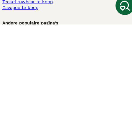
Teckel ruwhaar te koop
Cavapoo te koop
Andere populaire pagina's
Honden te koop in Amsterdam
Pups te koop Limburg​
Pups te koop Friesland​
Honden te koop in Gelderland
Honden te koop in Den Haag
Honden te koop in Enschede
Adopteer hond in Nederland
Informatie
Over ons
Privacybeleid
Support
Pers
Voorwaarden
Pups verkopen
Honden test