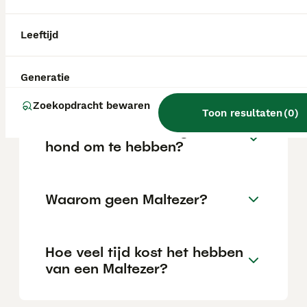
locatie.
Leeftijd
Is een Maltezer een rustige
hond?
Generatie
Zoekopdracht bewaren
Toon resultaten
(
0
)
Is een Maltezer een goede
hond om te hebben?
Waarom geen Maltezer?
Hoe veel tijd kost het hebben
van een Maltezer?