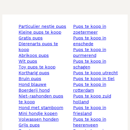
particulier nestje pups
pups te koop in
kleine pups te koop
zoetermeer
gratis pups
pups te koop in
dierenarts pups te
enschede
koop
pups te koop in
abrikoos pups
purmerend
wit pups
pups te koop in
toy pups te koop
schagen
kortharig pups
pups te koop utrecht
bruin pups
pups te koop in tiel
hond blauwe
pups te koop in
boerderij hond
rotterdam
niet-rashonden pups
pups te koop zuid
te koop
holland
hond met stamboom
pups te koop in
mini hondje kopen
friesland
volwassen honden
pups te koop in
grijs pups
heerenveen