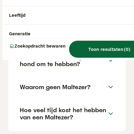
locatie.
Leeftijd
Is een Maltezer een rustige
hond?
Generatie
Zoekopdracht bewaren
Toon resultaten
(
0
)
Is een Maltezer een goede
hond om te hebben?
Waarom geen Maltezer?
Hoe veel tijd kost het hebben
van een Maltezer?