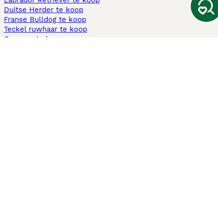
Labrador Retriever te koop
Duitse Herder te koop
Franse Bulldog te koop
Teckel ruwhaar te koop
Cavapoo te koop
Andere populaire pagina's
Honden te koop in Amsterdam
Pups te koop Limburg​
Pups te koop Friesland​
Honden te koop in Gelderland
Honden te koop in Den Haag
Honden te koop in Enschede
Adopteer hond in Nederland
Informatie
Over ons
Privacybeleid
Support
Pers
Voorwaarden
Pups verkopen