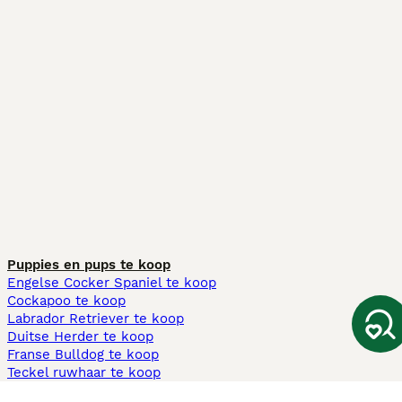
Puppies en pups te koop
Engelse Cocker Spaniel te koop
Cockapoo te koop
Labrador Retriever te koop
Duitse Herder te koop
Franse Bulldog te koop
Teckel ruwhaar te koop
Cavapoo te koop