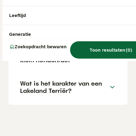
varieert afhankelijk van de fokker.
Leeftijd
Zijn Lakeland Terriers
geschikte gezinshonden?
Generatie
Zoekopdracht bewaren
Toon resultaten
(
0
)
Is de Lakeland Terriër een
klein hondenras?
Wat is het karakter van een
Lakeland Terriër?