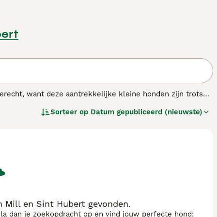
bert
recht, want deze aantrekkelijke kleine honden zijn trots
lzijdig en voelen zich net zo goed thuis in een
Sorteer op
Datum gepubliceerd (nieuwste)
dagelijks veel lichaamsbeweging hebben. Het zijn
 hun gezin vormen en het liefst betrokken zijn bij alles wat
r
voor informatie over dit hondenras.
 Mill en Sint Hubert gevonden.
sla dan je zoekopdracht op en vind jouw perfecte hond: