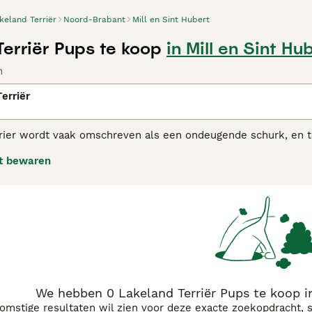
keland Terriër
Noord-Brabant
Mill en Sint Hubert
Terriër Pups te koop
in Mill en Sint Hu
n
erriër
rier wordt vaak omschreven als een ondeugende schurk, en te
dheid en hebben een echt gevoel voor humor. Ze zijn zeer vee
t bewaren
s in een gezinsomgeving, mits ze genoeg te doen krijgen en 
anhankelijke en uiterst loyale terriers die sterke banden met
ouden gebeurt.Lees onze aankoopgids voor de
Lakeland Terrië
We hebben 0 Lakeland Terriër Pups te koop in
komstige resultaten wil zien voor deze exacte zoekopdracht, 