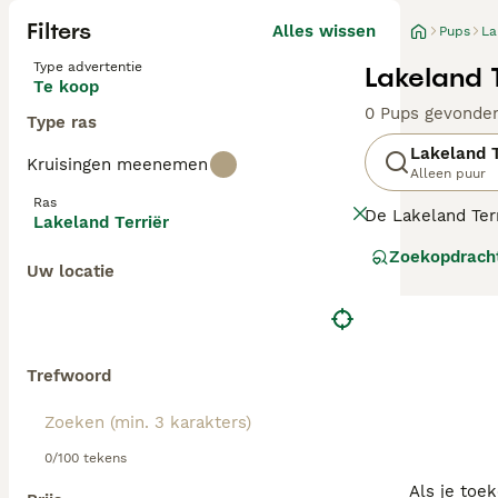
Filters
Alles wissen
Pups
La
Type advertentie
Lakeland 
Te koop
0 Pups gevonde
Type ras
Lakeland T
Kruisingen meenemen
Alleen puur
Ras
De Lakeland Ter
Lakeland Terriër
op hun ondeugen
Zoekopdrach
werkomgeving al
Uw locatie
onvermoeibare, a
er in een huish
Trefwoord
0/100 tekens
Als je toe