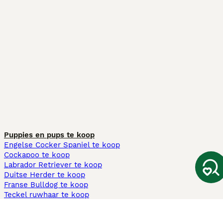
Puppies en pups te koop
Engelse Cocker Spaniel te koop
Cockapoo te koop
Labrador Retriever te koop
Duitse Herder te koop
Franse Bulldog te koop
Teckel ruwhaar te koop
Cavapoo te koop