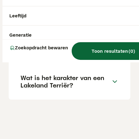
Zijn Lakeland Terriers
Leeftijd
geschikte gezinshonden?
Generatie
Is de Lakeland Terriër een
Zoekopdracht bewaren
Toon resultaten
(
0
)
klein hondenras?
Wat is het karakter van een
Lakeland Terriër?