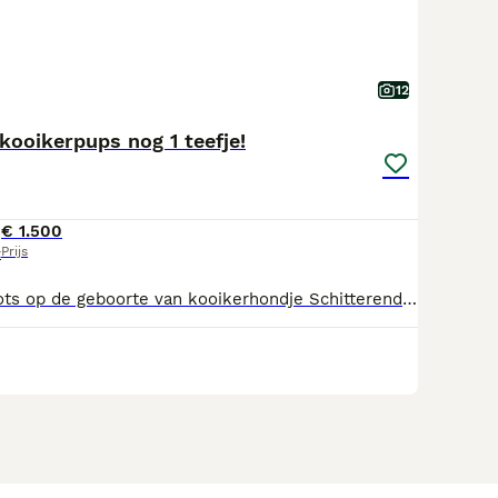
12
kooikerpups nog 1 teefje!
€ 1.500
Prijs
t
We zijn super trots op de geboorte van kooikerhondje Schitterend getekend De puppen groeien op bij ons in huis en daardoor zijn ze gewend aan de dagelijkse geluiden en aan kinderen en kleinkinderen. Ze zijn zeer sociaal. De pups mogen het nestje verlaten als ze ongeveer 9 weken zijn dat ze goed droge brok eten en krantzindelijk zijn ! Puppen worden volledig ingeënt, gechipt , ontwormd volgens schema en volledig gezond verklaard door de dierenarts. En een Europees paspoort met de gezondheid verklaring van de dierenarts. Uw krijgt een puppypakket mee voor ongeveer 2 weken voer en een nestdoekje met de geur van de moeder. Ouders zijn in bezit van een stamboom. ENM & VWD & Polymiositis Vrij Katarakt vrij pattelavrij. We zijn in bezit van H&k En ubn nummer. WEGENS NOG 1 TEEJE en REU BESCHIKBAAR! De pups zijn volledig ingeënt en hebben ook een rabiës inenting ze mogen ook naar buitenland! Heeft uw verdere vragen kunt uw me een berichtje sturen Met vriendelijke groet !