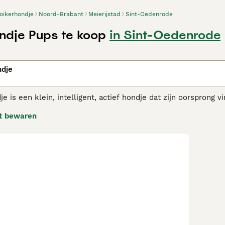
oikerhondje
Noord-Brabant
Meierijstad
Sint-Oedenrode
ndje Pups te koop
in Sint-Oedenrode
n
ndje
e is een klein, intelligent, actief hondje dat zijn oorsprong 
llen en netten van jagers te lokken. Sommige mensen geloven
t bewaren
 Tolling Retriever.
erhondje adviespagina
voor informatie over dit hondenras.