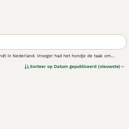
vindt in Nederland. Vroeger had het hondje de taak om
 dat deze charmante hondjes aan de basis liggen van de
Sorteer op
Datum gepubliceerd (nieuwste)