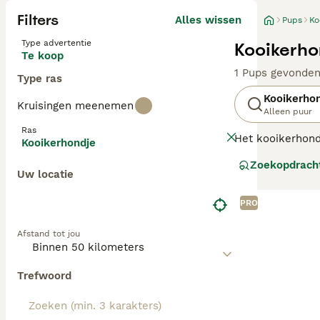
Filters
Alles wissen
Pups
Ko
Type advertentie
Kooikerho
Te koop
1 Pups gevonde
Type ras
Kooikerho
Kruisingen meenemen
Alleen puur
Ras
Het kooikerhondj
Kooikerhondje
eenden in de va
Zoekopdrach
Nova Scotia Duck
Uw locatie
Lees onze
Kooik
PRO
Afstand tot jou
Trefwoord