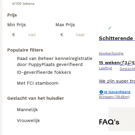
0/100 tekens
Prijs
Min Prijs
Max Prijs
€
€
Schitterende 
Populaire filters
Kooikerhondje
Raad van Beheer kennelregistratie
15 weken
3
5
door PuppyPlaats geverifieerd
Leeftijd
Geslach
ID-geverifieerde fokkers
Met FCI stamboom
Id Geverifieerd
Winssen
(39.6km)
Geslacht van het huisdier
Mannelijk
FAQ's
Vrouwelijk