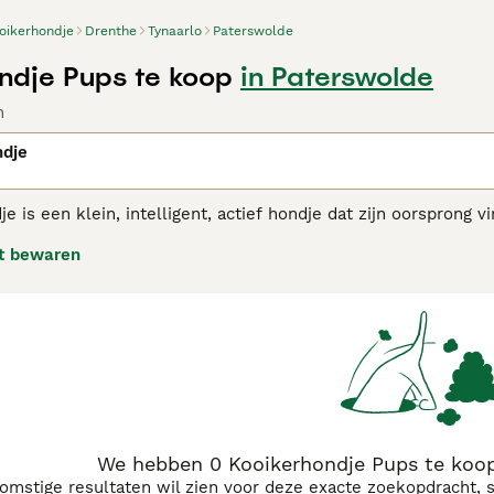
oikerhondje
Drenthe
Tynaarlo
Paterswolde
ndje Pups te koop
in Paterswolde
n
ndje
e is een klein, intelligent, actief hondje dat zijn oorsprong 
llen en netten van jagers te lokken. Sommige mensen geloven
t bewaren
 Tolling Retriever.
erhondje adviespagina
voor informatie over dit hondenras.
We hebben 0 Kooikerhondje Pups te koop
komstige resultaten wil zien voor deze exacte zoekopdracht, 