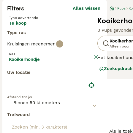
Filters
Alles wissen
Pups
Ko
Type advertentie
Kooikerho
Te koop
0 Pups gevonde
Type ras
Kooikerho
Kruisingen meenemen
Alleen puur
Ras
Het kooikerhondj
Kooikerhondje
eenden in de va
Zoekopdrach
Nova Scotia Duck
Uw locatie
Lees onze
Kooik
Afstand tot jou
Trefwoord
Als je toe