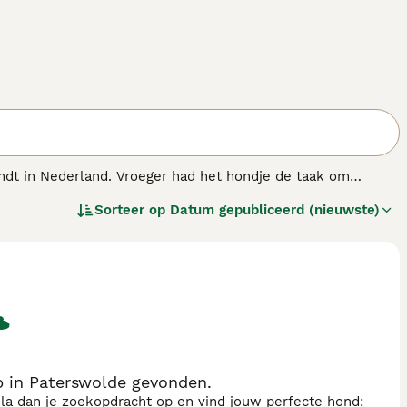
vindt in Nederland. Vroeger had het hondje de taak om
 dat deze charmante hondjes aan de basis liggen van de
Sorteer op
Datum gepubliceerd (nieuwste)
 in Paterswolde gevonden.
sla dan je zoekopdracht op en vind jouw perfecte hond: