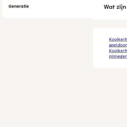
Wat zij
Generatie
kooikerhondje in
apeldoo
kooikerhondje in
nijmege