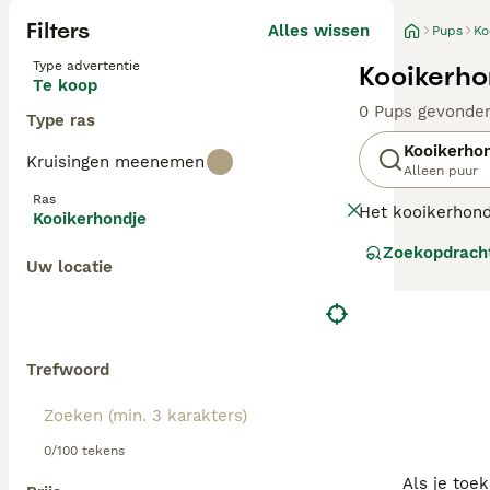
Filters
Alles wissen
Pups
Ko
Type advertentie
Kooikerho
Te koop
0 Pups gevonde
Type ras
Kooikerho
Kruisingen meenemen
Alleen puur
Ras
Het kooikerhondj
Kooikerhondje
eenden in de va
Zoekopdrach
Nova Scotia Duck
Uw locatie
Lees onze
Kooik
Trefwoord
0/100 tekens
Als je toe