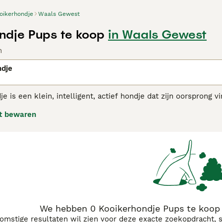
oikerhondje
Waals Gewest
ndje Pups te koop
in Waals Gewest
n
ndje
e is een klein, intelligent, actief hondje dat zijn oorsprong 
llen en netten van jagers te lokken. Sommige mensen geloven
t bewaren
 Tolling Retriever.
erhondje adviespagina
voor informatie over dit hondenras.
We hebben 0 Kooikerhondje Pups te koop
komstige resultaten wil zien voor deze exacte zoekopdracht, 