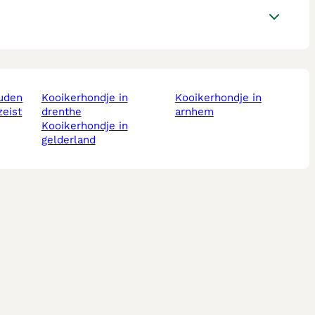
 uden
kooikerhondje in
kooikerhondje in
zeist
drenthe
arnhem
kooikerhondje in
gelderland