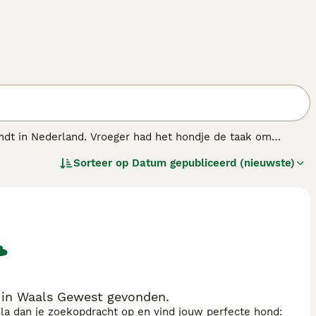
vindt in Nederland. Vroeger had het hondje de taak om
 dat deze charmante hondjes aan de basis liggen van de
Sorteer op
Datum gepubliceerd (nieuwste)
 in Waals Gewest gevonden.
sla dan je zoekopdracht op en vind jouw perfecte hond: