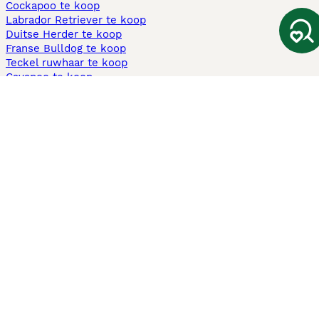
Cockapoo te koop
Labrador Retriever te koop
Duitse Herder te koop
Franse Bulldog te koop
Teckel ruwhaar te koop
Cavapoo te koop
Andere populaire pagina's
Honden te koop in Amsterdam
Pups te koop Limburg​
Pups te koop Friesland​
Honden te koop in Gelderland
Honden te koop in Den Haag
Honden te koop in Enschede
Adopteer hond in Nederland
Informatie
Over ons
Privacybeleid
Support
Pers