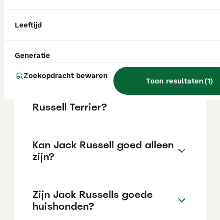
Leeftijd
Is een Jack Russell een
makkelijke hond?
Generatie
Zoekopdracht bewaren
Toon resultaten
(
1
)
Wat is het verschil tussen
een Jack Russell en een Jack
Russell Terrier?
Kan Jack Russell goed alleen
zijn?
Zijn Jack Russells goede
huishonden?