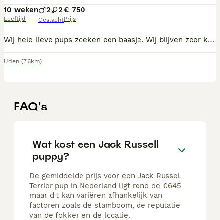
10 weken
2
2
€ 750
Leeftijd
Prijs
Geslacht
Wij hele lieve pups zoeken een baasje. Wij blijven zeer klein We zijn ingeënt ontwormd en gechipt Beide ouders zijn hier aanwezig. Zijn ook al helemaal gesocialiseerd Bel voor info naar 0651405527
Uden
(7.6km)
FAQ's
Wat kost een Jack Russell
puppy?
De gemiddelde prijs voor een Jack Russel
Terrier pup in Nederland ligt rond de €645
maar dit kan variëren afhankelijk van
factoren zoals de stamboom, de reputatie
van de fokker en de locatie.