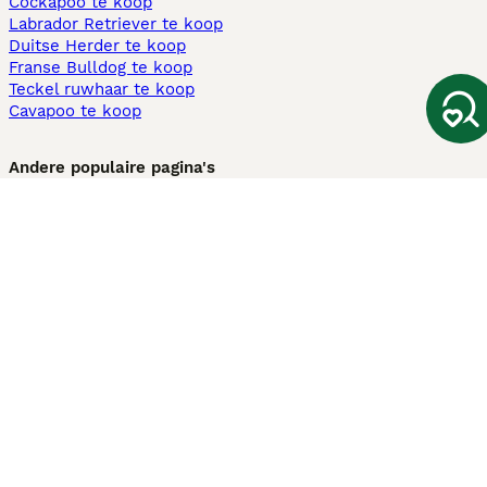
Cockapoo te koop
Labrador Retriever te koop
Duitse Herder te koop
Franse Bulldog te koop
Teckel ruwhaar te koop
Cavapoo te koop
Andere populaire pagina's
Honden te koop in Amsterdam
Pups te koop Limburg​
Pups te koop Friesland​
Honden te koop in Gelderland
Honden te koop in Den Haag
Honden te koop in Enschede
Adopteer hond in Nederland
Informatie
Over ons
Privacybeleid
Support
Pers
Voorwaarden