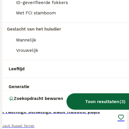
ID-geverifieerde fokkers
Met FCI stamboom
Geslacht van het huisdier
Mannelijk
Vrouwelijk
Leeftijd
Generatie
Zoekopdracht bewaren
13
Toon resultaten
(
3
)
Prachtige schattige Jack Russell pups
Jack Russel Terriër