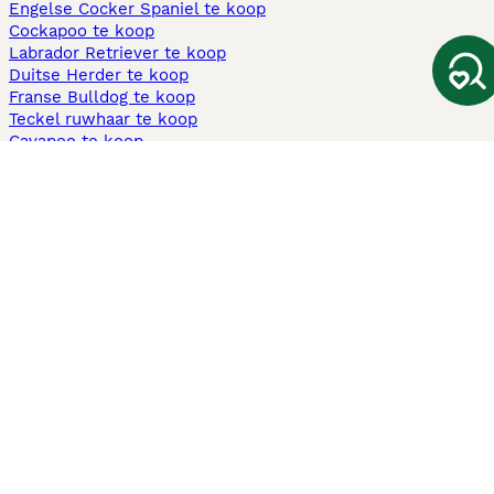
Engelse Cocker Spaniel te koop
Cockapoo te koop
Labrador Retriever te koop
Duitse Herder te koop
Franse Bulldog te koop
Teckel ruwhaar te koop
Cavapoo te koop
Andere populaire pagina's
Honden te koop in Amsterdam
Pups te koop Limburg​
Pups te koop Friesland​
Honden te koop in Gelderland
Honden te koop in Den Haag
Honden te koop in Enschede
Adopteer hond in Nederland
Informatie
Over ons
Privacybeleid
Support