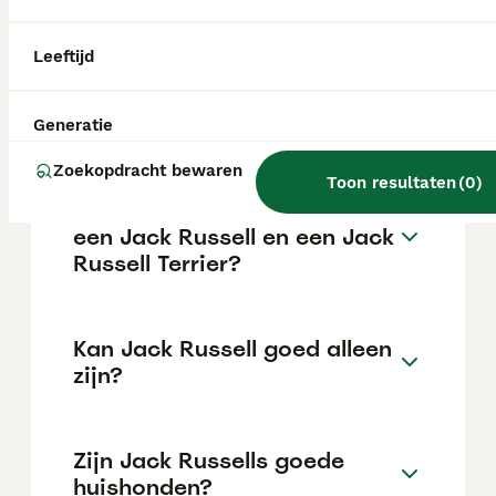
van de fokker en de locatie.
Leeftijd
Is een Jack Russell een
makkelijke hond?
Generatie
Zoekopdracht bewaren
Toon resultaten
(
0
)
Wat is het verschil tussen
een Jack Russell en een Jack
Russell Terrier?
Kan Jack Russell goed alleen
zijn?
Zijn Jack Russells goede
huishonden?