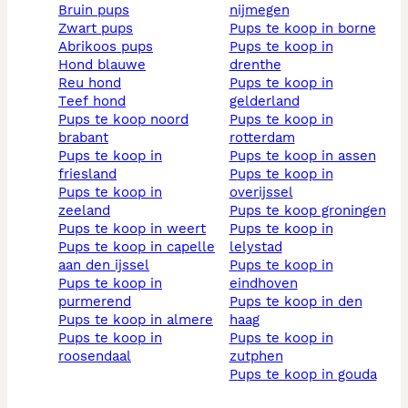
bruin pups
nijmegen
zwart pups
pups te koop in borne
abrikoos pups
pups te koop in
hond blauwe
drenthe
reu hond
pups te koop in
teef hond
gelderland
pups te koop noord
pups te koop in
brabant
rotterdam
pups te koop in
pups te koop in assen
friesland
pups te koop in
pups te koop in
overijssel
zeeland
pups te koop groningen
pups te koop in weert
pups te koop in
pups te koop in capelle
lelystad
aan den ijssel
pups te koop in
pups te koop in
eindhoven
purmerend
pups te koop in den
pups te koop in almere
haag
pups te koop in
pups te koop in
roosendaal
zutphen
pups te koop in gouda