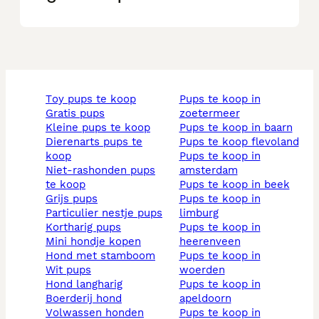
toy pups te koop
pups te koop in
gratis pups
zoetermeer
kleine pups te koop
pups te koop in baarn
dierenarts pups te
pups te koop flevoland
koop
pups te koop in
niet-rashonden pups
amsterdam
te koop
pups te koop in beek
grijs pups
pups te koop in
particulier nestje pups
limburg
kortharig pups
pups te koop in
mini hondje kopen
heerenveen
hond met stamboom
pups te koop in
wit pups
woerden
hond langharig
pups te koop in
boerderij hond
apeldoorn
volwassen honden
pups te koop in