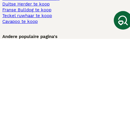
Duitse Herder te koop
Franse Bulldog te koop
Teckel ruwhaar te koop
Cavapoo te koop
Andere populaire pagina's
Honden te koop in Amsterdam
Pups te koop Limburg​
Pups te koop Friesland​
Honden te koop in Gelderland
Honden te koop in Den Haag
Honden te koop in Enschede
Adopteer hond in Nederland
Informatie
Over ons
Privacybeleid
Support
Pers
Voorwaarden
Pups verkopen