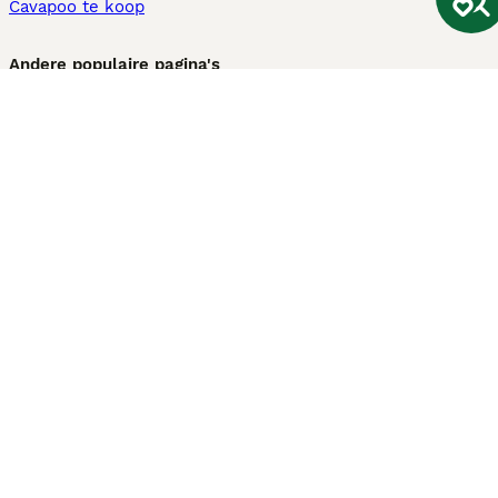
Cavapoo te koop
Andere populaire pagina's
Honden te koop in Amsterdam
Pups te koop Limburg​
Pups te koop Friesland​
Honden te koop in Gelderland
Honden te koop in Den Haag
Honden te koop in Enschede
Adopteer hond in Nederland
Informatie
Over ons
Privacybeleid
Support
Pers
Voorwaarden
Pups verkopen
Honden test