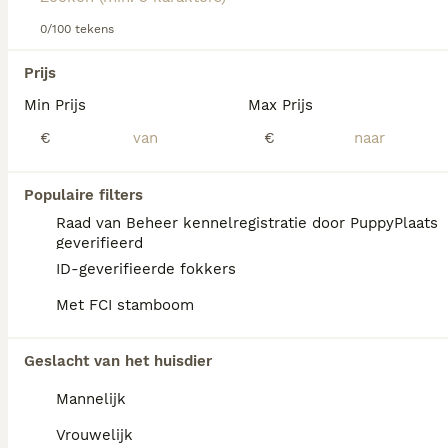
0/100 tekens
We hebben 0 Ierse Terriër Pups te koop in
Limburg gevonden.
Prijs
Als je toekomstige resultaten wil zien voor deze 
Min Prijs
Max Prijs
exacte zoekopdracht, sla dan je zoekopdracht op en 
vind jouw perfecte hond:
€
€
Zoekopdracht bewaren
Populaire filters
Raad van Beheer kennelregistratie door PuppyPlaats
FAQ's
geverifieerd
ID-geverifieerde fokkers
Met FCI stamboom
Blaffen Ierse terriërs veel?
Ierse Terriërs blaffen soms om te
Geslacht van het huisdier
waarschuwen, maar staan er niet om
Mannelijk
bekend dat ze overmatig blaffen.
Vrouwelijk