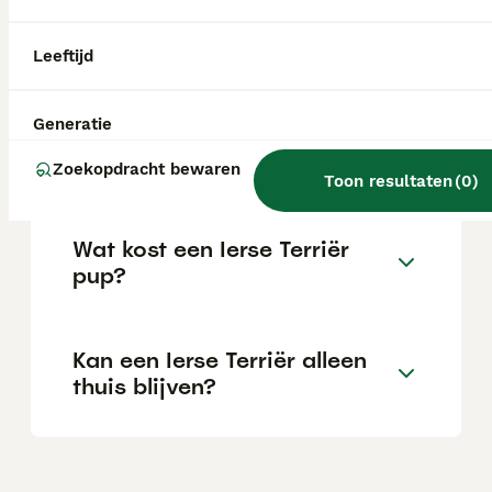
Is de Ierse Terrier een rustige
hond?
Leeftijd
Generatie
Hoe oud wordt een Ierse
Terriër gemiddeld?
Zoekopdracht bewaren
Toon resultaten
(
0
)
Wat kost een Ierse Terriër
pup?
Kan een Ierse Terriër alleen
thuis blijven?