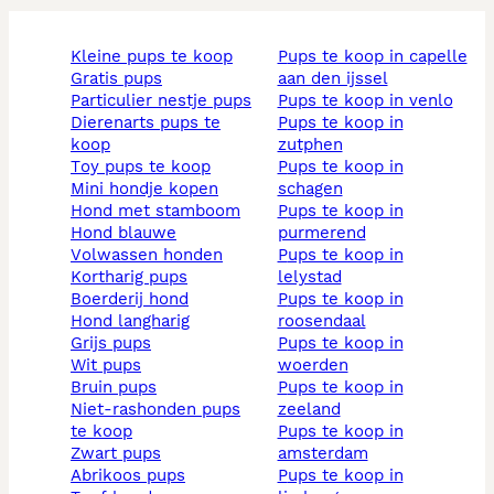
kleine pups te koop
pups te koop in capelle
gratis pups
aan den ijssel
particulier nestje pups
pups te koop in venlo
dierenarts pups te
pups te koop in
koop
zutphen
toy pups te koop
pups te koop in
mini hondje kopen
schagen
hond met stamboom
pups te koop in
hond blauwe
purmerend
volwassen honden
pups te koop in
kortharig pups
lelystad
boerderij hond
pups te koop in
hond langharig
roosendaal
grijs pups
pups te koop in
wit pups
woerden
bruin pups
pups te koop in
niet-rashonden pups
zeeland
te koop
pups te koop in
zwart pups
amsterdam
abrikoos pups
pups te koop in