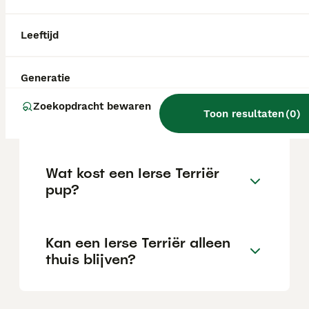
Is de Ierse Terrier een rustige
Leeftijd
hond?
Generatie
Hoe oud wordt een Ierse
Zoekopdracht bewaren
Toon resultaten
(
0
)
Terriër gemiddeld?
Wat kost een Ierse Terriër
pup?
Kan een Ierse Terriër alleen
thuis blijven?