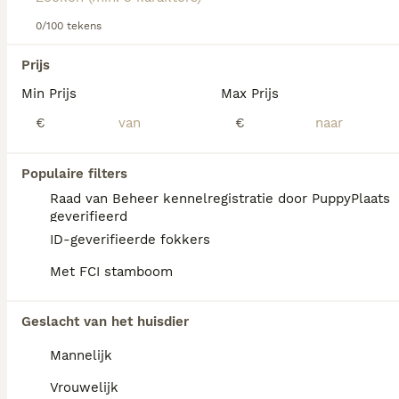
dit hondenras.
0/100 tekens
We hebben 0 Ierse Terriër Pups te koop in
Prijs
Tytsjerksteradiel gevonden.
Min Prijs
Max Prijs
Als je toekomstige resultaten wil zien voor deze 
exacte zoekopdracht, sla dan je zoekopdracht op en 
€
€
vind jouw perfecte hond:
Zoekopdracht bewaren
Populaire filters
Raad van Beheer kennelregistratie door PuppyPlaats
geverifieerd
FAQ's
ID-geverifieerde fokkers
Met FCI stamboom
Blaffen Ierse terriërs veel?
Geslacht van het huisdier
Ierse Terriërs blaffen soms om te
Mannelijk
waarschuwen, maar staan er niet om
bekend dat ze overmatig blaffen.
Vrouwelijk