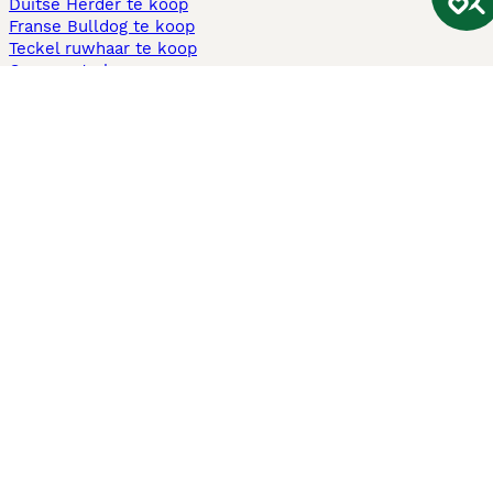
Duitse Herder te koop
Franse Bulldog te koop
Teckel ruwhaar te koop
Cavapoo te koop
Andere populaire pagina's
Honden te koop in Amsterdam
Pups te koop Limburg​
Pups te koop Friesland​
Honden te koop in Gelderland
Honden te koop in Den Haag
Honden te koop in Enschede
Adopteer hond in Nederland
Informatie
Over ons
Privacybeleid
Support
Pers
Voorwaarden
Pups verkopen