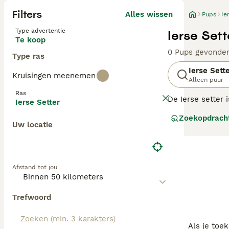
Filters
Alles wissen
Pups
Ie
Type advertentie
Ierse Set
Te koop
0 Pups gevonde
Type ras
Ierse Sett
Kruisingen meenemen
Alleen puur
Ras
De Ierse setter 
Ierse Setter
de jaren heen zo
Zoekopdrach
werkhonden.
Uw locatie
Lees onze
Ierse
Afstand tot jou
Trefwoord
Als je toe