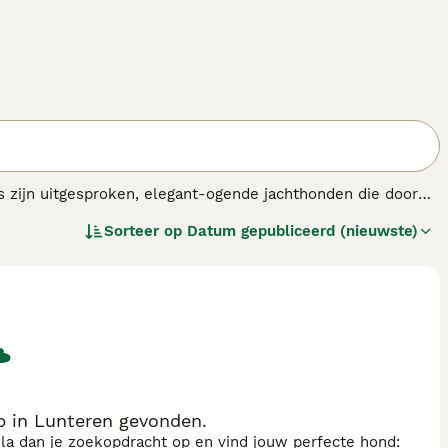
ers zijn uitgesproken, elegant-ogende jachthonden die door
 en als werkhonden. Ze zijn oorspronkelijk gefokt als
Sorteer op
Datum gepubliceerd (nieuwste)
p in Lunteren gevonden.
sla dan je zoekopdracht op en vind jouw perfecte hond: