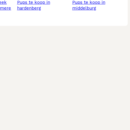
beek
pups te koop in
pups te koop in
almere
hardenberg
middelburg