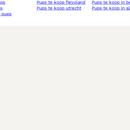
ups
pups te koop flevoland
pups te koop in 
ps
pups te koop utrecht
pups te koop in 
s pups