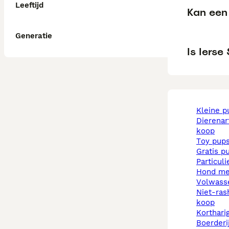
Leeftijd
Kan een 
Generatie
Is Ierse
kleine 
dierenarts pups te
koop
toy pup
gratis p
particul
hond m
volwas
niet-rashonden pups te
koop
korthar
boerder