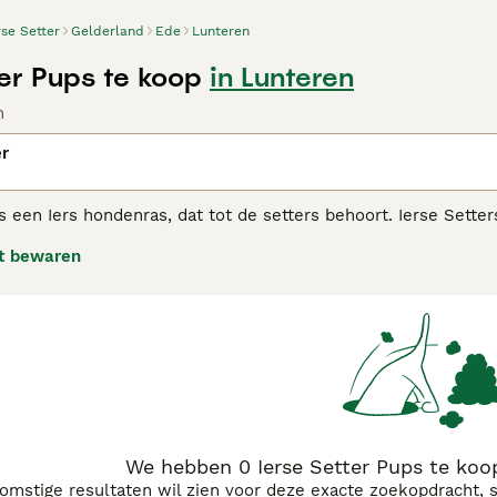
rse Setter
Gelderland
Ede
Lunteren
ter Pups te koop
in Lunteren
n
er
is een Iers hondenras, dat tot de setters behoort. Ierse Sett
wel populair zijn geweest in de showring, in huiselijke kring
t bewaren
 Setter koopadvies pagina
voor informatie over dit hondenras.
We hebben 0 Ierse Setter Pups te koo
komstige resultaten wil zien voor deze exacte zoekopdracht, 