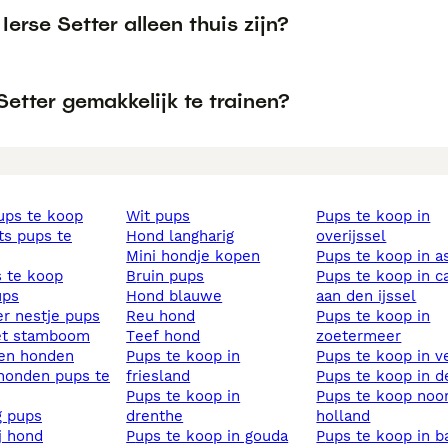
Ierse Setter alleen thuis zijn?
 Setter gemakkelijk te trainen?
pups te koop
wit pups
pups te koop in
hond langharig
overijssel
mini hondje kopen
pups te koop in 
s te koop
bruin pups
pups te koop in capelle
ups
hond blauwe
aan den ijssel
ier nestje pups
reu hond
pups te koop in
et stamboom
teef hond
zoetermeer
sen honden
pups te koop in
pups te koop in v
friesland
pups te koop in d
pups te koop in
pups te koop noord
ig pups
drenthe
holland
ij hond
pups te koop in gouda
pups te koop in b