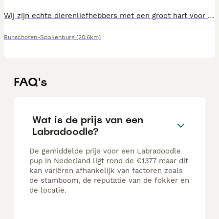
Wij zijn echte dierenliefhebbers met een groot hart voor honden en in het bijzonder voor onze pups. Onze honden maken deel uit van ons gezin en groeien op in een warme, liefdevolle en huiselijke omgeving, waar aandacht, verzorging, gezondheid en vertrouwen altijd op de eerste plaats staan. Wij fokken niet zomaar pups; voor ons is ieder pupje uniek en bijzonder. Vanaf de eerste dag besteden wij veel tijd en aandacht aan hun ontwikkeling, socialisatie en verzorging. De pups worden met liefde grootgebracht, wennen aan dagelijkse geluiden, menselijk contact, verzorgingsmomenten en een veilige huiselijke omgeving. Zo krijgen zij de best mogelijke start voor hun verdere leven. Wij vinden het belangrijk dat onze pups niet alleen mooi en gezond zijn, maar ook stabiel, sociaal, leergierig en goed voorbereid op hun nieuwe gezin. Daarom zorgen wij voor leeftijdsgerechte socialisatie, goede voeding, regelmatige ontworming, dierenartscontroles en alle nodige documenten. Ook de gezondheid van de ouders staat bij ons centraal. Beide ouders zijn zorgvuldig getest op erfelijke aandoeningen en gezondheidsproblemen, en de beschikbare testresultaten zijn bij ons in te zien. Wij werken met veel liefde, geduld en verantwoordelijkheid. Dit is voor ons geen massaproductie, maar een liefdesnest waar iedere pup met zorg, aandacht en respect wordt grootgebracht. Wij nemen de tijd om de juiste baasjes te vinden, omdat wij willen dat elk pupje terechtkomt in een liefdevol, stabiel en verantwoord thuis. Ook na de overdracht vinden wij het belangrijk dat nieuwe eigenaren goed voorbereid zijn. Daarom krijgt iedere pup een uitgebreid startpakket mee, inclusief voeding, verzorgingsmateriaal, speeltjes, praktische hulpmiddelen en duidelijke informatie over opvoeding en verzorging. Wij willen dat de overgang naar het nieuwe huis zo soepel en prettig mogelijk verloopt. Wij zijn trots op de manier waarop wij onze pups grootbrengen: met hart, verstand, ervaring en volledige toewijding. Ons doel is om gezonde, gelukkige en goed gesocialiseerde pups mee te geven aan mensen die hen net zoveel liefde, tijd en aandacht willen geven als wij dat vanaf het begin hebben gedaan.
Bunschoten-Spakenburg
(20.6km)
FAQ's
Wat is de prijs van een
Labradoodle?
De gemiddelde prijs voor een Labradoodle
pup in Nederland ligt rond de €1377 maar dit
kan variëren afhankelijk van factoren zoals
de stamboom, de reputatie van de fokker en
de locatie.