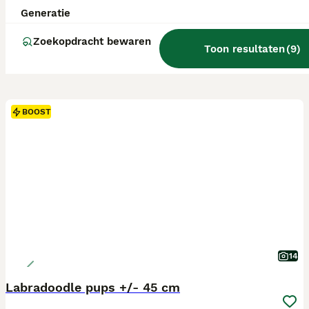
Generatie
Zoekopdracht bewaren
Toon resultaten
(
9
)
BOOST
14
Labradoodle pups +/- 45 cm