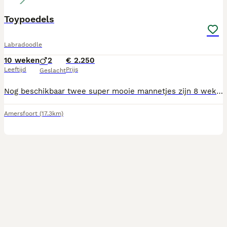
Toypoedels
Labradoodle
10 weken
2
€ 2.250
Leeftijd
Prijs
Geslacht
Nog beschikbaar twee super mooie mannetjes zijn 8 weken oud hebben hun eerste vaccinatie gehad zijn gechipt en meerdere keren ontwormt zijn dierenarts nagekeken en gezondverklaard hebben hún Nederlandse paspoortje Worden op moment ik huiselijke krijg opgegroeid met twee kinderen zijn nu al super speels en sociaal plus plas matje zindelijk gemaakt Deze honden zijn super hypoallergeen Moeder is aanwezig Voor meer info 0625161589
Amersfoort
(17.3km)