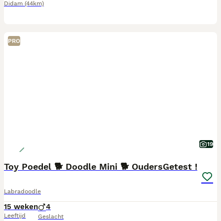
Didam
(44km)
PRO
19
Toy Poedel 🐕 Doodle Mini 🐕 OudersGetest !
Labradoodle
15 weken
4
Leeftijd
Geslacht