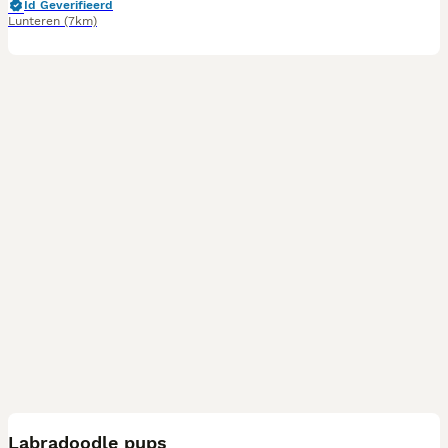
Id Geverifieerd
Lunteren
(7km)
17
Labradoodle pups