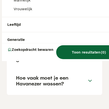
Mannelijk
Vrouwelijk
Is een Havanezer lief?
Leeftijd
Blaft een Havanezer veel?
Generatie
Zoekopdracht bewaren
Toon resultaten
(
0
)
Hoe oud worden Havanezers
gemiddeld?
Hoe vaak moet je een
Havanezer wassen?