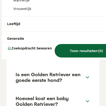
€1029 maar dit kan variëren afhankelijk van
Mannelijk
factoren zoals de stamboom, de reputatie
Vrouwelijk
van de fokker en de locatie.
Leeftijd
Hoeveel kost één golden
retriever?
Generatie
Zoekopdracht bewaren
Kan een Golden Retriever
Toon resultaten
(
0
)
alleen thuis blijven?
Is een Golden Retriever een
goede eerste hond?
Hoeveel kost een baby
Golden Retriever?