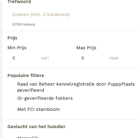
Trefwoord
Lees onze
Golden Retriever adviespagina
voor informatie
over dit hondenras.
We hebben 0 Golden Retriever Pups te koop
0/100 tekens
in Twijzelerheide gevonden.
Als je toekomstige resultaten wil zien voor deze 
Prijs
exacte zoekopdracht, sla dan je zoekopdracht op en 
vind jouw perfecte hond:
Min Prijs
Max Prijs
€
€
Zoekopdracht bewaren
Populaire filters
FAQ's
Raad van Beheer kennelregistratie door PuppyPlaats
geverifieerd
ID-geverifieerde fokkers
Hoe duur is een Golden
Met FCI stamboom
Retriever?
De gemiddelde prijs voor een Golden
Geslacht van het huisdier
Retriever pup in Nederland ligt rond de