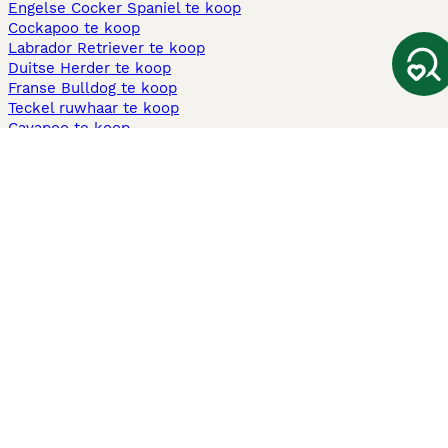
Engelse Cocker Spaniel te koop
Cockapoo te koop
Labrador Retriever te koop
Duitse Herder te koop
Franse Bulldog te koop
Teckel ruwhaar te koop
Cavapoo te koop
Andere populaire pagina's
Honden te koop in Amsterdam
Pups te koop Limburg​
Pups te koop Friesland​
Honden te koop in Gelderland
Honden te koop in Den Haag
Honden te koop in Enschede
Adopteer hond in Nederland
Informatie
Over ons
Privacybeleid
Support