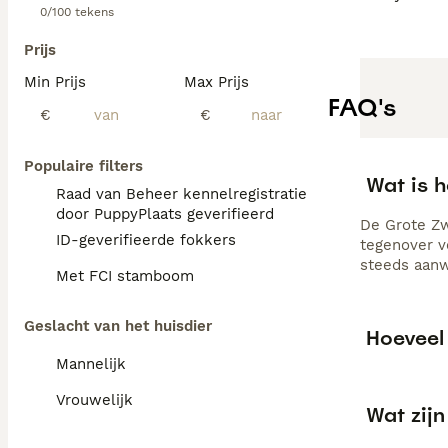
0/100 tekens
Prijs
Min Prijs
Max Prijs
FAQ's
€
€
Populaire filters
Wat is 
Raad van Beheer kennelregistratie
door PuppyPlaats geverifieerd
De Grote Zw
ID-geverifieerde fokkers
tegenover v
steeds aanw
Met FCI stamboom
Geslacht van het huisdier
Hoeveel
Mannelijk
Vrouwelijk
Wat zij