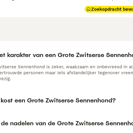
Zoekopdracht bew
het karakter van een Grote Zwitserse Sennen
itserse Sennenhond is zeker, waakzaam en onbevreesd in all
ertrouwde personen maar iets afstandelijker tegenover vre
ezig.
 kost een Grote Zwitserse Sennenhond?
n de nadelen van de Grote Zwitserse Sennen