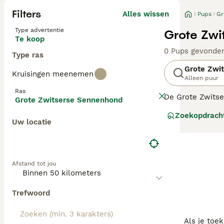
Filters
Alles wissen
Pups
Gr
Type advertentie
Grote Zwi
Te koop
0 Pups gevonde
Type ras
Grote Zwi
Kruisingen meenemen
Alleen puur
Ras
De Grote Zwitse
Grote Zwitserse Sennenhond
aftekeningen. Z
Zoekopdrach
stellen.
Uw locatie
Lees onze
Grot
Afstand tot jou
Trefwoord
Als je toe