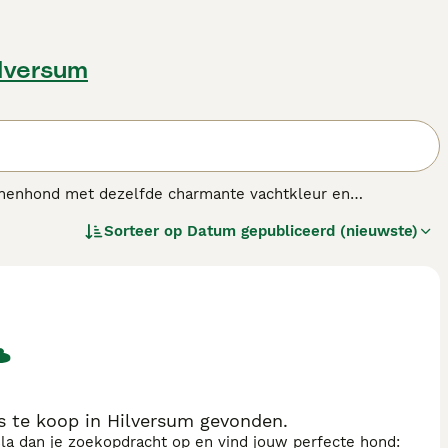
ilversum
nnenhond met dezelfde charmante vachtkleur en
paard gaat met een bereidheid om hun baasje tevreden te
Sorteer op
Datum gepubliceerd (nieuwste)
t hondenras.
 te koop in Hilversum gevonden.
sla dan je zoekopdracht op en vind jouw perfecte hond: