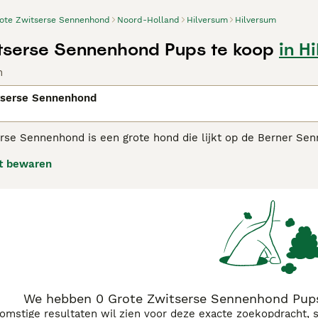
ote Zwitserse Sennenhond
Noord-Holland
Hilversum
Hilversum
tserse Sennenhond Pups te koop
in H
n
tserse Sennenhond
rse Sennenhond is een grote hond die lijkt op de Berner Se
e staan bekend om hun kalme en betrouwbare karakter dat ge
t bewaren
e Zwitserse Sennenhond
adviespagina voor informatie over di
We hebben 0 Grote Zwitserse Sennenhond Pups
komstige resultaten wil zien voor deze exacte zoekopdracht, 