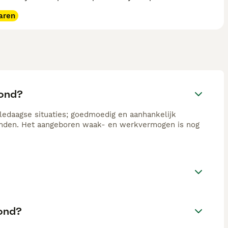
aren
hond?
edaagse situaties; goedmoedig en aanhankelijk
emden. Het aangeboren waak- en werkvermogen is nog
hond?