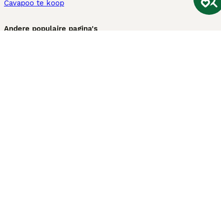
Cavapoo te koop
Andere populaire pagina's
Honden te koop in Amsterdam
Pups te koop Limburg​
Pups te koop Friesland​
Honden te koop in Gelderland
Honden te koop in Den Haag
Honden te koop in Enschede
Adopteer hond in Nederland
Informatie
Over ons
Privacybeleid
Support
Pers
Voorwaarden
Pups verkopen
Honden test