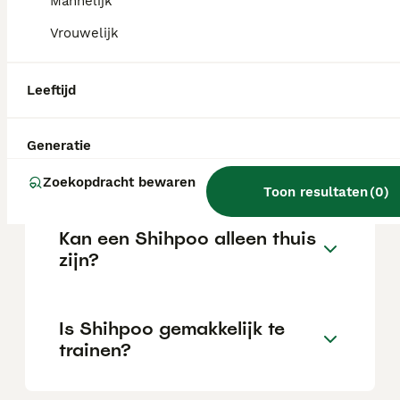
Mannelijk
Vrouwelijk
Wat is het karakter van een
Shihpoo?
Leeftijd
Hoeveel jaar leeft een
Generatie
Shihpoo?
Zoekopdracht bewaren
Toon resultaten
(
0
)
Kan een Shihpoo alleen thuis
zijn?
Is Shihpoo gemakkelijk te
trainen?