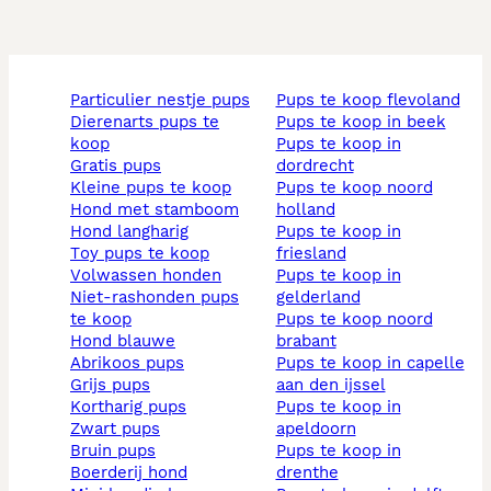
particulier nestje pups
pups te koop flevoland
dierenarts pups te
pups te koop in beek
koop
pups te koop in
gratis pups
dordrecht
kleine pups te koop
pups te koop noord
hond met stamboom
holland
hond langharig
pups te koop in
toy pups te koop
friesland
volwassen honden
pups te koop in
niet-rashonden pups
gelderland
te koop
pups te koop noord
hond blauwe
brabant
abrikoos pups
pups te koop in capelle
grijs pups
aan den ijssel
kortharig pups
pups te koop in
zwart pups
apeldoorn
bruin pups
pups te koop in
boerderij hond
drenthe