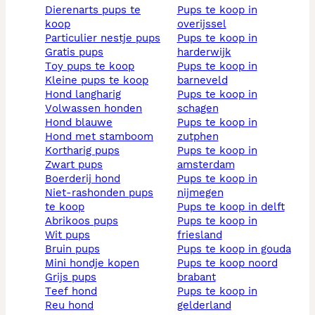
dierenarts pups te
pups te koop in
koop
overijssel
particulier nestje pups
pups te koop in
gratis pups
harderwijk
toy pups te koop
pups te koop in
kleine pups te koop
barneveld
hond langharig
pups te koop in
volwassen honden
schagen
hond blauwe
pups te koop in
hond met stamboom
zutphen
kortharig pups
pups te koop in
zwart pups
amsterdam
boerderij hond
pups te koop in
niet-rashonden pups
nijmegen
te koop
pups te koop in delft
abrikoos pups
pups te koop in
wit pups
friesland
bruin pups
pups te koop in gouda
mini hondje kopen
pups te koop noord
grijs pups
brabant
teef hond
pups te koop in
reu hond
gelderland