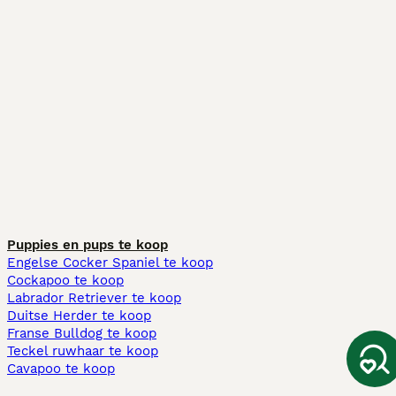
Puppies en pups te koop
Engelse Cocker Spaniel te koop
Cockapoo te koop
Labrador Retriever te koop
Duitse Herder te koop
Franse Bulldog te koop
Teckel ruwhaar te koop
Cavapoo te koop