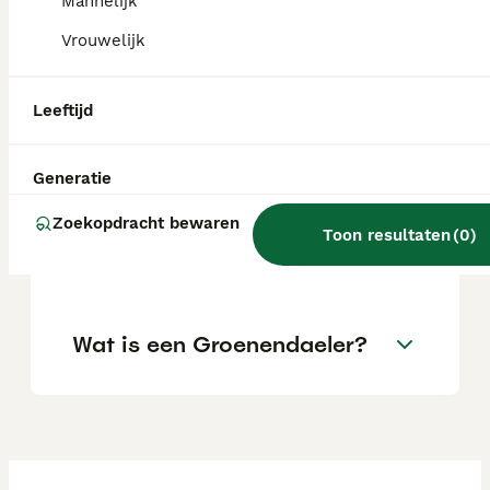
Mannelijk
aanzienlijke investering.
Vrouwelijk
Welke fokkers van
Leeftijd
Groenendaelers zijn er in
Nederland?
Generatie
Zoekopdracht bewaren
Is een Groenendaeler een
Toon resultaten
(
0
)
goede gezinshond?
Wat is een Groenendaeler?