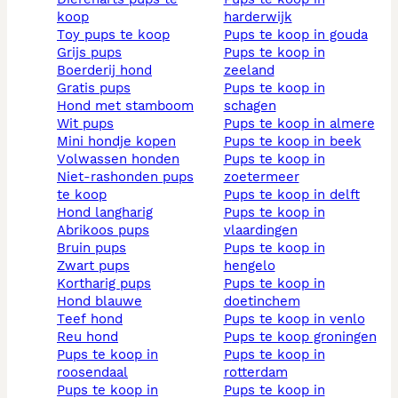
koop
harderwijk
toy pups te koop
pups te koop in gouda
grijs pups
pups te koop in
boerderij hond
zeeland
gratis pups
pups te koop in
hond met stamboom
schagen
wit pups
pups te koop in almere
mini hondje kopen
pups te koop in beek
volwassen honden
pups te koop in
niet-rashonden pups
zoetermeer
te koop
pups te koop in delft
hond langharig
pups te koop in
abrikoos pups
vlaardingen
bruin pups
pups te koop in
zwart pups
hengelo
kortharig pups
pups te koop in
hond blauwe
doetinchem
teef hond
pups te koop in venlo
reu hond
pups te koop groningen
pups te koop in
pups te koop in
roosendaal
rotterdam
pups te koop in
pups te koop in