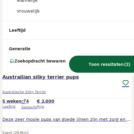
Mannelijk
PRO
Vrouwelijk
Leeftijd
Generatie
Zoekopdracht bewaren
5
1
Toon resultaten
(
2
)
Austrailian silky terrier pups
Australische Silky Terriër
5 weken
4
€ 2.000
Leeftijd
Prijs
Geslacht
Deze zeer mooie pups van goede lijnen zijn met zorg en aandacht voor gezondheid gefokt. Pups zijn in huis bij ons. Ze worden gesocialseerd en aan alle huislijk geluiden gewend. Ze krijgen voer en nest deken mee. Ook wat speelgoed. Wil je kennis maken met deze zeer social ras maak dan een afspraak.
Espel
(39.8km)