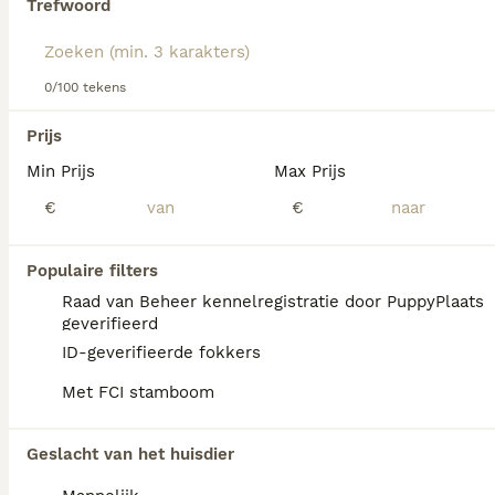
Trefwoord
We hebben 0 Griffon Fauve de Bretagne Pups
0/100 tekens
te koop in Assendelft gevonden.
Als je toekomstige resultaten wil zien voor deze 
Prijs
exacte zoekopdracht, sla dan je zoekopdracht op en 
vind jouw perfecte hond:
Min Prijs
Max Prijs
€
€
Zoekopdracht bewaren
Populaire filters
FAQ's
Raad van Beheer kennelregistratie door PuppyPlaats
geverifieerd
ID-geverifieerde fokkers
Wat is de gemiddelde prijs
Met FCI stamboom
van een Griffon Fauve de
Bretagne puppy?
Geslacht van het huisdier
Een Griffon Fauve de Bretagne pup vraagt