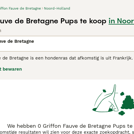
iffon Fauve de Bretagne
Noord-Holland
auve de Bretagne Pups te koop
in Noo
n
uve de Bretagne
 de Bretagne is een hondenras dat afkomstig is uit Frankrijk.
er werd dit ras gebruikt als jager op klein wild, tegenwoordi
t bewaren
on Fauve de Bretagne adviespagina voor informatie over dit h
We hebben 0 Griffon Fauve de Bretagne Pups te
komstige resultaten wil zien voor deze exacte zoekopdracht, 