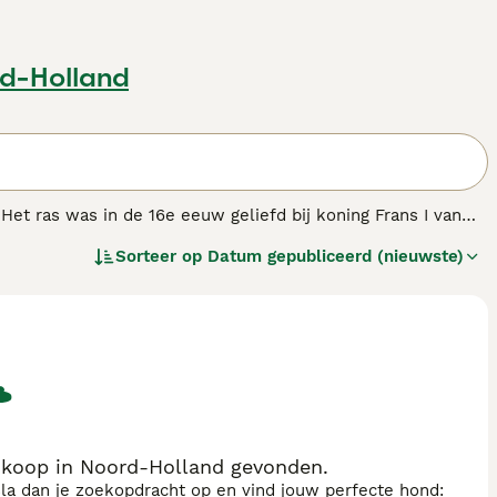
rd-Holland
 Het ras was in de 16e eeuw geliefd bij koning Frans I van
g dient de hond als gezelschapshond.
Sorteer op
Datum gepubliceerd (nieuwste)
ondenras.
 koop in Noord-Holland gevonden.
sla dan je zoekopdracht op en vind jouw perfecte hond: