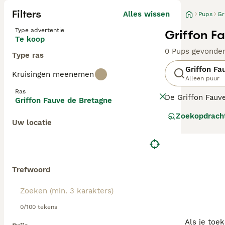
Filters
Alles wissen
Pups
Gr
Type advertentie
Griffon F
Te koop
0 Pups gevonde
Type ras
Griffon Fa
Kruisingen meenemen
Alleen puur
Ras
De Griffon Fauve
Griffon Fauve de Bretagne
Frankrijk. Vroeg
Zoekopdrach
Uw locatie
Lees onze Griff
Trefwoord
0/100 tekens
Als je toe