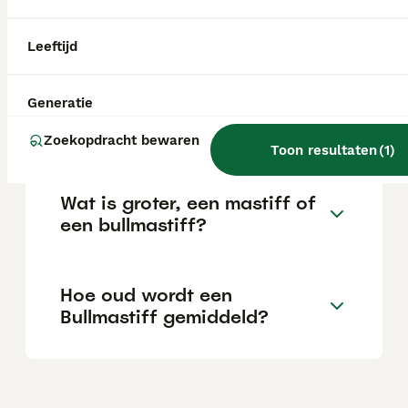
Is een Bullmastiff sterk?
Leeftijd
Generatie
Heeft een Bullmastiff veel
beweging nodig?
Zoekopdracht bewaren
Toon resultaten
(
1
)
Wat is groter, een mastiff of
een bullmastiff?
Hoe oud wordt een
Bullmastiff gemiddeld?