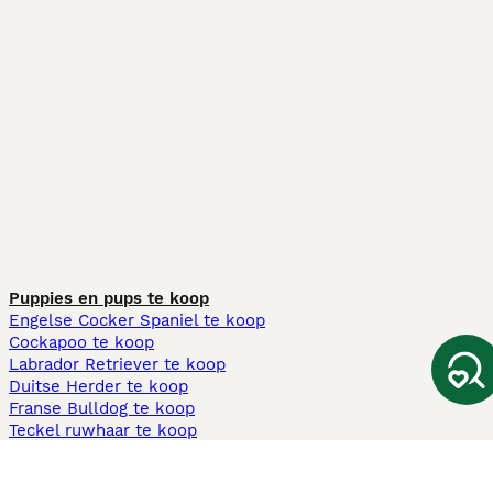
Puppies en pups te koop
Engelse Cocker Spaniel te koop
Cockapoo te koop
Labrador Retriever te koop
Duitse Herder te koop
Franse Bulldog te koop
Teckel ruwhaar te koop
Cavapoo te koop