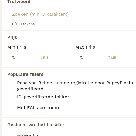
Trefwoord
Lees onze
Griffon Bruxellois adviespagina
voor informatie
over dit hondenras.
We hebben 0 Griffon Bruxellois Pups te koop
0/100 tekens
in Assendelft gevonden.
Als je toekomstige resultaten wil zien voor deze 
Prijs
exacte zoekopdracht, sla dan je zoekopdracht op en 
vind jouw perfecte hond:
Min Prijs
Max Prijs
€
€
Zoekopdracht bewaren
Populaire filters
FAQ's
Raad van Beheer kennelregistratie door PuppyPlaats
geverifieerd
ID-geverifieerde fokkers
Hoeveel kost een Griffon
Met FCI stamboom
Bruxellois pup?
De aanschaf van een Griffon Bruxellois pup
Geslacht van het huisdier
vraagt een aanzienlijke investering bij