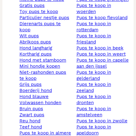
gratis pups
pups te koop in
toy pups te koop
woerden
particulier nestje pups
pups te koop flevoland
dierenarts pups te
pups te koop in
koop
rotterdam
wit pups
pups te koop in
abrikoos pups
friesland
hond langharig
pups te koop in beek
kortharig pups
pups te koop in weert
hond met stamboom
pups te koop in capelle
mini hondje kopen
aan den ijssel
niet-rashonden pups
pups te koop in
te koop
gelderland
grijs pups
pups te koop in
boerderij hond
zeeland
hond blauwe
pups te koop in
volwassen honden
dronten
bruin pups
pups te koop in
zwart pups
amstelveen
reu hond
pups te koop in zwolle
teef hond
pups te koop in
pups te koop in almere
apeldoorn