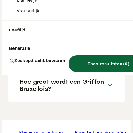
serieuze fokkers.
Mannelijk
Vrouwelijk
Wat zijn de nadelen van een
Griffon Bruxellois?
Leeftijd
Generatie
Is een Griffon Bruxellois een
goede gezinshond?
Zoekopdracht bewaren
Toon resultaten
(
0
)
Hoe groot wordt een Griffon
Bruxellois?
kleine pups te koop
pups te koop groningen