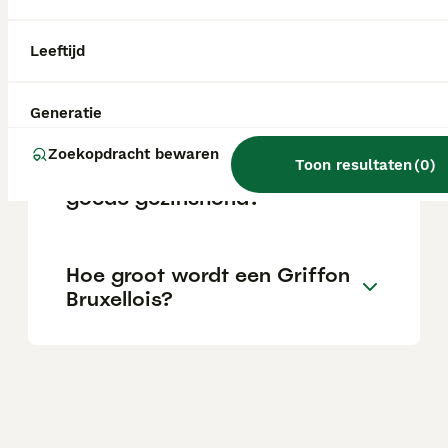
serieuze fokkers.
Leeftijd
Wat zijn de nadelen van een
Griffon Bruxellois?
Generatie
Zoekopdracht bewaren
Toon resultaten
(
0
)
Is een Griffon Bruxellois een
goede gezinshond?
Hoe groot wordt een Griffon
Bruxellois?