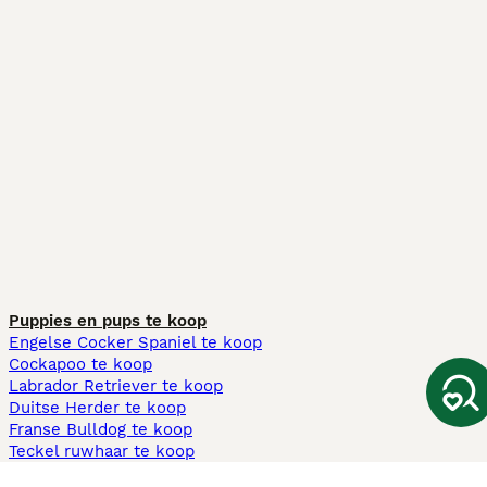
Puppies en pups te koop
Engelse Cocker Spaniel te koop
Cockapoo te koop
Labrador Retriever te koop
Duitse Herder te koop
Franse Bulldog te koop
Teckel ruwhaar te koop
Cavapoo te koop