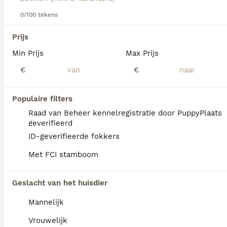
Lees onze
0/100 tekens
Griffon Bruxellois adviespagina
voor informatie
over dit hondenras.
We hebben 0 Griffon Bruxellois Pups te koop
Prijs
in Reusel-de Mierden gevonden.
Min Prijs
Max Prijs
Als je toekomstige resultaten wil zien voor deze 
exacte zoekopdracht, sla dan je zoekopdracht op en 
€
€
vind jouw perfecte hond:
Zoekopdracht bewaren
Populaire filters
Raad van Beheer kennelregistratie door PuppyPlaats
geverifieerd
FAQ's
ID-geverifieerde fokkers
Met FCI stamboom
Hoeveel kost een Griffon
Geslacht van het huisdier
Bruxellois pup?
Mannelijk
De aanschaf van een Griffon Bruxellois pup
vraagt een aanzienlijke investering bij
Vrouwelijk