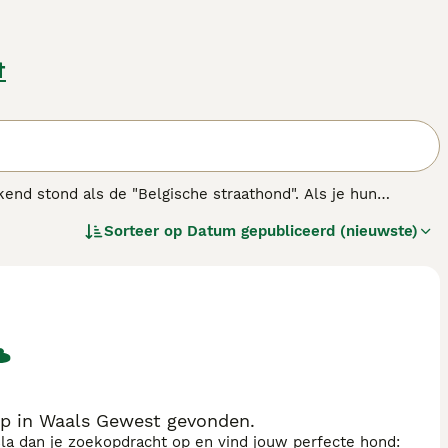
t
kend stond als de "Belgische straathond". Als je hun
een zien deze kleine hondjes er schattig uit, ze hebben ook
Sorteer op
Datum gepubliceerd (nieuwste)
 zo'n populaire keuze zijn geworden als huisdieren en
.
op in Waals Gewest gevonden.
sla dan je zoekopdracht op en vind jouw perfecte hond: