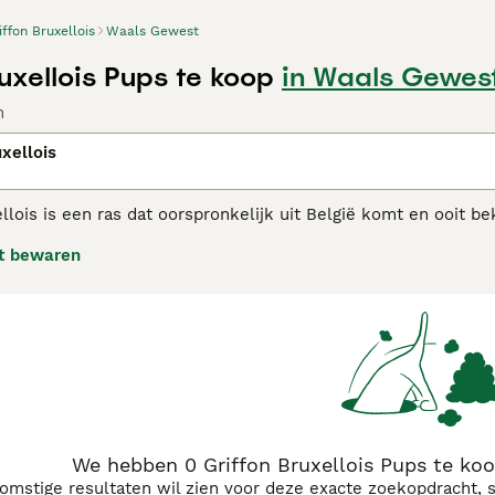
iffon Bruxellois
Waals Gewest
uxellois Pups te koop
in Waals Gewes
n
uxellois
llois is een ras dat oorspronkelijk uit België komt en ooit be
hten ziet, is het niet moeilijk te begrijpen waarom. Niet all
t bewaren
rakter. Dit zijn slechts twee van de redenen waarom Griffons
en.
on Bruxellois adviespagina
voor informatie over dit hondenras
We hebben 0 Griffon Bruxellois Pups te ko
komstige resultaten wil zien voor deze exacte zoekopdracht, 