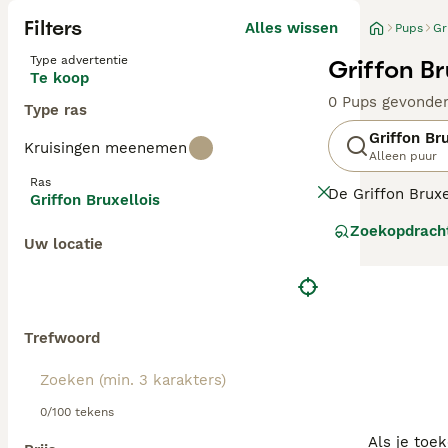
Filters
Alles wissen
Pups
Gr
Type advertentie
Griffon Br
Te koop
0 Pups gevonde
Type ras
Griffon Br
Kruisingen meenemen
Alleen puur
Ras
De Griffon Bruxe
Griffon Bruxellois
ondeugende gezic
Zoekopdrach
een plezierig ka
Uw locatie
gezelschapsdier
Lees onze
Griff
Trefwoord
0/100 tekens
Als je toe