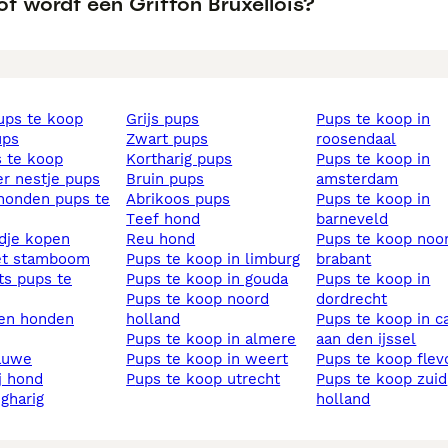
t wordt een Griffon Bruxellois?
pups te koop
grijs pups
pups te koop in
ups
zwart pups
roosendaal
s te koop
kortharig pups
pups te koop in
ier nestje pups
bruin pups
amsterdam
abrikoos pups
pups te koop in
teef hond
barneveld
ndje kopen
reu hond
pups te koop noord
et stamboom
pups te koop in limburg
brabant
pups te koop in gouda
pups te koop in
pups te koop noord
dordrecht
sen honden
holland
pups te koop in capelle
pups te koop in almere
aan den ijssel
lauwe
pups te koop in weert
pups te koop fle
ij hond
pups te koop utrecht
pups te koop zuid
ngharig
holland