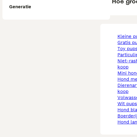
Hoe groo
Generatie
kleine 
gratis p
toy pup
particul
niet-rashonden pups te
koop
mini ho
hond m
dierenarts pups te
koop
volwas
wit pups
hond b
boerder
hond la