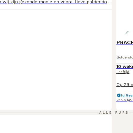
Even voorstellen wij zijn gezonde mooie en vooral lieve goldendoodles. Wij groeien in huis met kinderen en veel visite die komen knuffelluh op. Ouders zijn getest en gezond verklaard. Wij zoeken een forever home dus alleen lieve mensen mogen reageren. Als wij gaan verhuizen krijgen we een mooi samengesteld puppy pakket mee zodat we een goede start kunnen maken. Ook zijn we meerdere keren ingeënt en ontwormt met paspoort en gezondheid verklaring dierenarts. Dus bent u opzoek naar een goldendoodle pup. Bel of geef een berichtje. Dan mag u komen kijken hoe wij opgroeien en kan ons vrouwtje kennismaken want ze zegt...dat we ook haar baby's zijn.
PRAC
Goldendo
10 wek
Leeftijd
Id Gev
Venlo
(45
ALLE PUPS