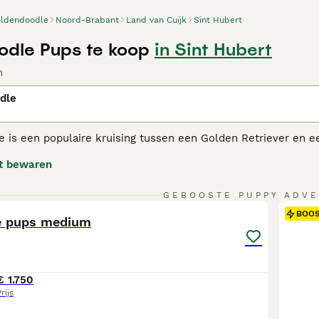
ldendoodle
Noord-Brabant
Land van Cuijk
Sint Hubert
dle Pups te koop
in Sint Hubert
n
dle
is een populaire kruising tussen een Golden Retriever en een
 als gezinshond. Afhankelijk van de generatie —zoals
F1
,
F1B
,
t bewaren
an golvend tot zeer krullend, waarbij veel lijnen worden gef
36
1
es
zijn een 50/50 mix en kunnen qua uiterlijk uiteenlopen.
F1
GEBOOSTE PUPPY ADVE
ullende, laagverharende vacht hebben.
F2B
en
multigen
Golde
BOO
e pups medium
 verharing en temperament.
eratie staat de Goldendoodle bekend als een sociale, loyale 
tverzorging nodig heeft.
€ 1.750
rijs