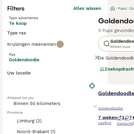
Filters
Alles wissen
Pups
Go
Type advertentie
Goldendoo
Te koop
3 Pups gevonde
Type ras
Goldendoo
Kruisingen meenemen
Alleen puur
Ras
De Goldendoodle 
Goldendoodle
en geschiktheid
Zoekopdrach
sterk variëren v
Uw locatie
F1 Goldendoodl
ze vaker een kr
BOOST
Goldendoodl
vachtstructuur,
Afstand tot jou
Ongeacht de gen
Goldendoodle
regelmatige vach
Provincie
7 weken
3
7
Limburg (2)
Leeftijd
P
Geslacht
Noord-Brabant (1)