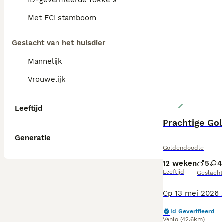
ID-geverifieerde fokkers
Met FCI stamboom
Geslacht van het huisdier
Mannelijk
Vrouwelijk
Leeftijd
Prachtige Go
Generatie
Goldendoodle
12 weken
5
4
Leeftijd
Geslach
Id Geverifieerd
Venlo
(42.6km)