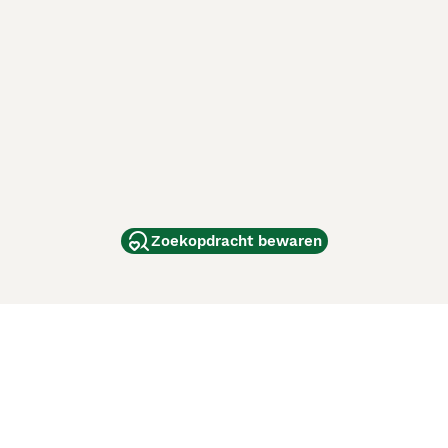
Zoekopdracht bewaren
dam
and
ag
de